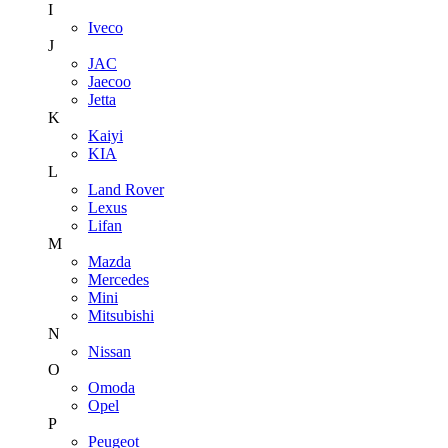
I
Iveco
J
JAC
Jaecoo
Jetta
K
Kaiyi
KIA
L
Land Rover
Lexus
Lifan
M
Mazda
Mercedes
Mini
Mitsubishi
N
Nissan
O
Omoda
Opel
P
Peugeot