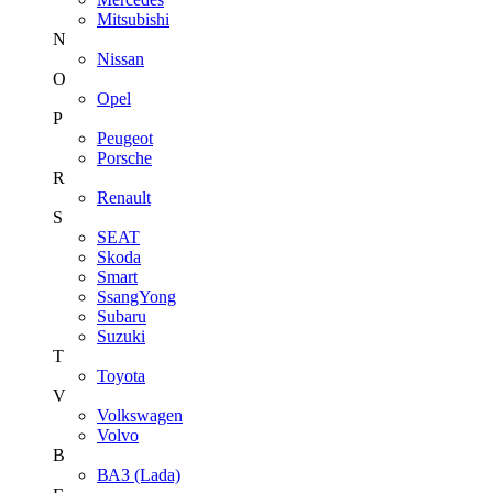
Mitsubishi
N
Nissan
O
Opel
P
Peugeot
Porsche
R
Renault
S
SEAT
Skoda
Smart
SsangYong
Subaru
Suzuki
T
Toyota
V
Volkswagen
Volvo
В
ВАЗ (Lada)