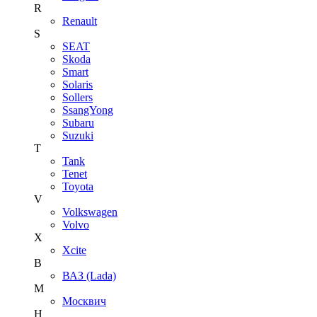
R
Renault
S
SEAT
Skoda
Smart
Solaris
Sollers
SsangYong
Subaru
Suzuki
T
Tank
Tenet
Toyota
V
Volkswagen
Volvo
X
Xcite
В
ВАЗ (Lada)
М
Москвич
Н