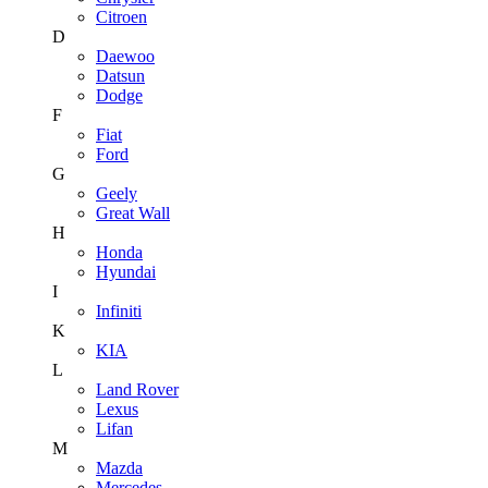
Citroen
D
Daewoo
Datsun
Dodge
F
Fiat
Ford
G
Geely
Great Wall
H
Honda
Hyundai
I
Infiniti
K
KIA
L
Land Rover
Lexus
Lifan
M
Mazda
Mercedes