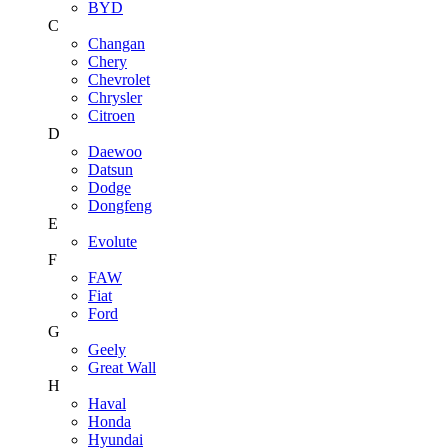
BYD
C
Changan
Chery
Chevrolet
Chrysler
Citroen
D
Daewoo
Datsun
Dodge
Dongfeng
E
Evolute
F
FAW
Fiat
Ford
G
Geely
Great Wall
H
Haval
Honda
Hyundai