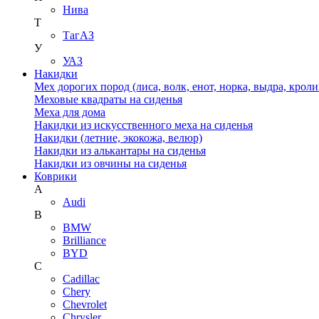
Нива
Т
ТагАЗ
У
УАЗ
Накидки
Мех дорогих пород (лиса, волк, енот, норка, выдра, кроли
Меховые квадраты на сиденья
Меха для дома
Накидки из искусственного меха на сиденья
Накидки (летние, экокожа, велюр)
Накидки из алькантары на сиденья
Накидки из овчины на сиденья
Коврики
A
Audi
B
BMW
Brilliance
BYD
C
Cadillac
Chery
Chevrolet
Chrysler