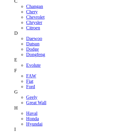
C
Changan
Chery
Chevrolet
Chrysler
Citroen
D
Daewoo
Datsun
Dodge
Dongfeng
E
Evolute
F
FAW
Fiat
Ford
G
Geely
Great Wall
H
Haval
Honda
Hyundai
I