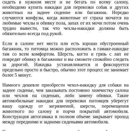
сидеть в нужном месте и не бегать по всему салону,
необходимо купить накидки для перевозки собак и других
животных на заднее сидение или багажник. Нередко
случаются конфузы, когда животные от страха мочатся на
любимые чехлы и обивку пола, запах от их мочи потом очень
трудно вывести, так что чехлы-накидки должны быть
обязательно всегда под рукой.
Если в салоне нет места или есть хорошо обустроенный
багажник, то питомца можно расположить в гамаке-накидке
там со всем комфортом. Шерсть, когти и грязь с лап не
повредят обивку в багажнике и вы сможете спокойно следить
за дорогой. Накидка устанавливается и фиксируется
предельно просто и быстро, обычно этот процесс не занимает
более 5 минут.
Намного дешевле приобрести чехол-накидку для собаки на
заднее сиденье, чем заказывать постоянно химчистку салона
или чехлов на сиденьях, либо замену обивки. Такие
автомобильные накидки для перевозки питомцев уберегут
вашу одежду от загрязнений, шерсти, перемещения
животного по салону и порчи покрытий автомобиля.
Конструкция автогамака в полном объеме закрывает проход
между передними и задними сиденьями автомобиля.