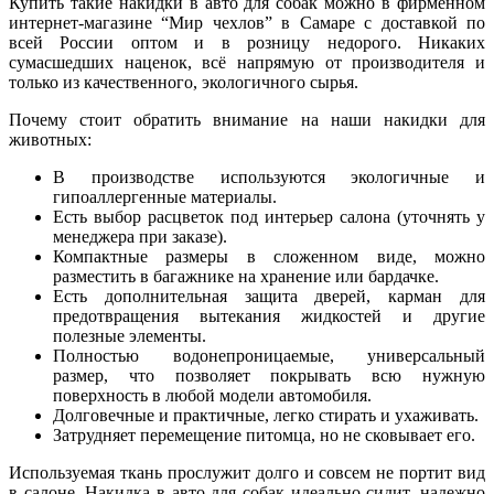
Купить такие накидки в авто для собак можно в фирменном
интернет-магазине “Мир чехлов” в Самаре с доставкой по
всей России оптом и в розницу недорого. Никаких
сумасшедших наценок, всё напрямую от производителя и
только из качественного, экологичного сырья.
Почему стоит обратить внимание на наши накидки для
животных:
В производстве используются экологичные и
гипоаллергенные материалы.
Есть выбор расцветок под интерьер салона (уточнять у
менеджера при заказе).
Компактные размеры в сложенном виде, можно
разместить в багажнике на хранение или бардачке.
Есть дополнительная защита дверей, карман для
предотвращения вытекания жидкостей и другие
полезные элементы.
Полностью водонепроницаемые, универсальный
размер, что позволяет покрывать всю нужную
поверхность в любой модели автомобиля.
Долговечные и практичные, легко стирать и ухаживать.
Затрудняет перемещение питомца, но не сковывает его.
Используемая ткань прослужит долго и совсем не портит вид
в салоне. Накидка в авто для собак идеально сидит, надежно