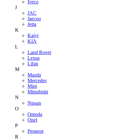
Iveco
J
JAC
Jaecoo
Jetta
K
Kaiyi
KIA
L
Land Rover
Lexus
Lifan
M
Mazda
Mercedes
Mini
Mitsubishi
N
Nissan
O
Omoda
Opel
P
Peugeot
R