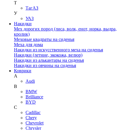
Т
ТагАЗ
У
УАЗ
Накидки
Мех дорогих пород (лиса, волк, енот, норка, выдра,
кролик)
Меховые квадраты на сиденья
Меха для дома
Накидки из искусственного меха на сиденья
Накидки (летние, экокожа, велюр)
Накидки из алькантары на сиденья
Накидки из овчины на сиденья
Коврики
A
Audi
B
BMW
Brilliance
BYD
C
Cadillac
Chery
Chevrolet
Chrysler