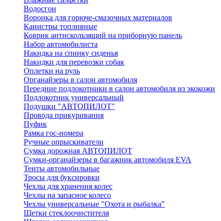
Водосгон
Воронка для горюче-смазочных материалов
Канистры топливные
Коврик антискользящий на приборную панель
Набор автомобилиста
Накидка на спинку сиденья
Накидки для перевозки собак
Оплетки на руль
Органайзеры в салон автомобиля
Передние подлокотники в салон автомобиля из экокожи
Подлокотник универсальный
Подушки "АВТОПИЛОТ"
Провода прикуривания
Пуфик
Рамка гос-номера
Ручные опрыскиватели
Сумка дорожная АВТОПИЛОТ
Сумки-органайзеры в багажник автомобиля EVA
Тенты автомобильные
Тросы для буксировки
Чехлы для хранения колес
Чехлы на запасное колесо
Чехлы универсальные "Охота и рыбалка"
Щетки стеклоочистителя