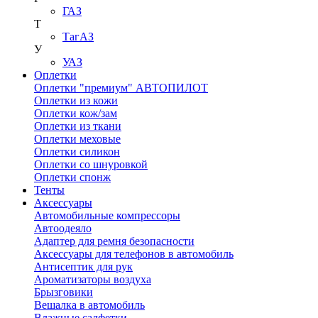
ГАЗ
Т
ТагАЗ
У
УАЗ
Оплетки
Оплетки "премиум" АВТОПИЛОТ
Оплетки из кожи
Оплетки кож/зам
Оплетки из ткани
Оплетки меховые
Оплетки силикон
Оплетки со шнуровкой
Оплетки спонж
Тенты
Аксессуары
Автомобильные компрессоры
Автоодеяло
Адаптер для ремня безопасности
Аксессуары для телефонов в автомобиль
Антисептик для рук
Ароматизаторы воздуха
Брызговики
Вешалка в автомобиль
Влажные салфетки