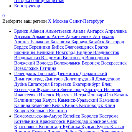
Шторка солнцезащитная
Конструктор
0
Выберите ваш регион
X
Москва
Санкт-Петербург
Брянск
Абакан
Альметьевск
Анапа
Ангарск
Апрелевка
Арзамас
Армавир
Артем
Архангельск
Астрахань
Ачинск
Балаково
Балашиха
Барнаул
Батайск
Белгород
Бердск
Березники
Бийск
Благовещенск
Братск
Бронницы
Великий Новгород
Видное
Владивосток
Владикавказ
Владимир
Волгоград
Волгодонск
Волжский
Вологда
Волоколамск
Воронеж
Воскресенск
Всеволожск
Гатчина
Геленджик
Грозный
Дзержинск
Дзержинский
Димитровград
Дмитров
Долгопрудный
Домодедово
Дубна
Евпатория
Егорьевск
Екатеринбург
Елец
Ессентуки
Жуковский
Звенигород
Златоуст
Иваново
Ивантеевка
Ижевск
Иркутск
Истра
Йошкар-Ола
Казань
Калининград
Калуга
Каменск-Уральский
Камышин
Кашира
Кемерово
Керчь
Киров
Кисловодск
Клин
Ковров
Коломна
Колпино
Комсомольск-на-Амуре
Копейск
Королев
Кострома
Котельники
Красногорск
Краснодар
Красное Село
Красноярск
Кронштадт
Кубинка
Курган
Курск
Кызыл
Ликино-Дулево
Липецк
Лобня
Луховицы
Лыткарино