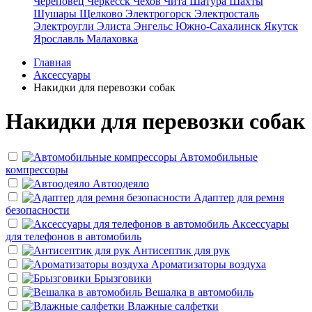
Череповец
Черкесск
Чехов
Чита
Шатура
Шахты
Шушары
Щелково
Электрогорск
Электросталь
Электроугли
Элиста
Энгельс
Южно-Сахалинск
Якутск
Ярославль
Малаховка
Главная
Аксессуары
Накидки для перевозки собак
Накидки для перевозки собак
Автомобильные
компрессоры
Автоодеяло
Адаптер для ремня
безопасности
Аксессуары
для телефонов в автомобиль
Антисептик для рук
Ароматизаторы воздуха
Брызговики
Вешалка в автомобиль
Влажные салфетки