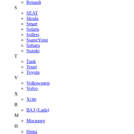
Renault
S
SEAT
Skoda
Smart
Solaris
Sollers
SsangYong
Subaru
Suzuki
T
Tank
Tenet
Toyota
V
Volkswagen
Volvo
X
Xcite
В
ВАЗ (Lada)
М
Москвич
Н
Нива