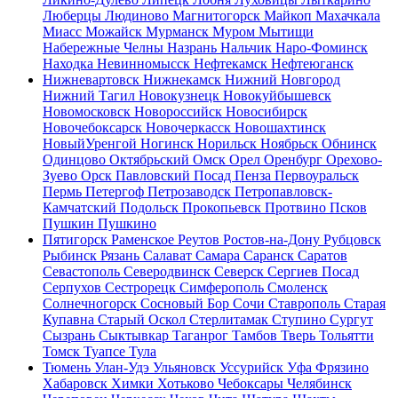
Люберцы
Людиново
Магнитогорск
Майкоп
Махачкала
Миасс
Можайск
Мурманск
Муром
Мытищи
Набережные Челны
Назрань
Нальчик
Наро-Фоминск
Находка
Невинномысск
Нефтекамск
Нефтеюганск
Нижневартовск
Нижнекамск
Нижний Новгород
Нижний Тагил
Новокузнецк
Новокуйбышевск
Новомосковск
Новороссийск
Новосибирск
Новочебоксарск
Новочеркасск
Новошахтинск
НовыйУренгой
Ногинск
Норильск
Ноябрьск
Обнинск
Одинцово
Октябрьский
Омск
Орел
Оренбург
Орехово-
Зуево
Орск
Павловский Посад
Пенза
Первоуральск
Пермь
Петергоф
Петрозаводск
Петропавловск-
Камчатский
Подольск
Прокопьевск
Протвино
Псков
Пушкин
Пушкино
Пятигорск
Раменское
Реутов
Ростов-на-Дону
Рубцовск
Рыбинск
Рязань
Салават
Самара
Саранск
Саратов
Севастополь
Северодвинск
Северск
Сергиев Посад
Серпухов
Сестрорецк
Симферополь
Смоленск
Солнечногорск
Сосновый Бор
Сочи
Ставрополь
Старая
Купавна
Старый Оскол
Стерлитамак
Ступино
Сургут
Сызрань
Сыктывкар
Таганрог
Тамбов
Тверь
Тольятти
Томск
Туапсе
Тула
Тюмень
Улан-Удэ
Ульяновск
Уссурийск
Уфа
Фрязино
Хабаровск
Химки
Хотьково
Чебоксары
Челябинск