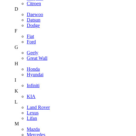
Citroen
D
Daewoo
Datsun
Dodge
F
Fiat
Ford
G
Geely
Great Wall
H
Honda
Hyundai
I
Infiniti
K
KIA
L
Land Rover
Lexus
Lifan
M
Mazda
Mercedes