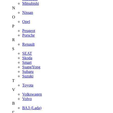
Mitsubishi
N
Nissan
O
Opel
P
Peugeot
Porsche
R
Renault
S
SEAT
Skoda
Smart
SsangYong
Subaru
Suzuki
T
Toyota
V
Volkswagen
Volvo
В
ВАЗ (Lada)
Г