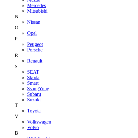
Mercedes
Mitsubishi
N
Nissan
O
Opel
P
Peugeot
Porsche
R
Renault
S
SEAT
Skoda
Smart
SsangYong
Subaru
Suzuki
T
Toyota
V
Volkswagen
Volvo
В