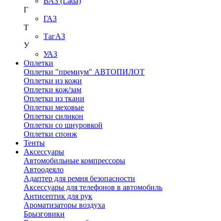
ВАЗ (Lada)
Г
ГАЗ
Т
ТагАЗ
У
УАЗ
Оплетки
Оплетки "премиум" АВТОПИЛОТ
Оплетки из кожи
Оплетки кож/зам
Оплетки из ткани
Оплетки меховые
Оплетки силикон
Оплетки со шнуровкой
Оплетки спонж
Тенты
Аксессуары
Автомобильные компрессоры
Автоодеяло
Адаптер для ремня безопасности
Аксессуары для телефонов в автомобиль
Антисептик для рук
Ароматизаторы воздуха
Брызговики