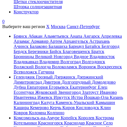
Щетки стеклоочистителя
Шторка солнцезащитная
Конструктор
0
Выберите ваш регион
X
Москва
Санкт-Петербург
Брянск
Абакан
Альметьевск
Анапа
Ангарск
Апрелевка
Арзамас
Армавир
Артем
Архангельск
Астрахань
Ачинск
Балаково
Балашиха
Барнаул
Батайск
Белгород
Бердск
Березники
Бийск
Благовещенск
Братск
Бронницы
Великий Новгород
Видное
Владивосток
Владикавказ
Владимир
Волгоград
Волгодонск
Волжский
Вологда
Волоколамск
Воронеж
Воскресенск
Всеволожск
Гатчина
Геленджик
Грозный
Дзержинск
Дзержинский
Димитровград
Дмитров
Долгопрудный
Домодедово
Дубна
Евпатория
Егорьевск
Екатеринбург
Елец
Ессентуки
Жуковский
Звенигород
Златоуст
Иваново
Ивантеевка
Ижевск
Иркутск
Истра
Йошкар-Ола
Казань
Калининград
Калуга
Каменск-Уральский
Камышин
Кашира
Кемерово
Керчь
Киров
Кисловодск
Клин
Ковров
Коломна
Колпино
Комсомольск-на-Амуре
Копейск
Королев
Кострома
Котельники
Красногорск
Краснодар
Красное Село