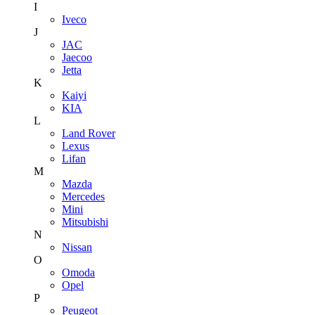
I
Iveco
J
JAC
Jaecoo
Jetta
K
Kaiyi
KIA
L
Land Rover
Lexus
Lifan
M
Mazda
Mercedes
Mini
Mitsubishi
N
Nissan
O
Omoda
Opel
P
Peugeot