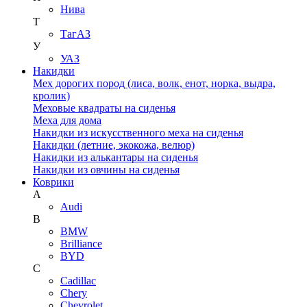
Нива
Т
ТагАЗ
У
УАЗ
Накидки
Мех дорогих пород (лиса, волк, енот, норка, выдра,
кролик)
Меховые квадраты на сиденья
Меха для дома
Накидки из искусственного меха на сиденья
Накидки (летние, экокожа, велюр)
Накидки из алькантары на сиденья
Накидки из овчины на сиденья
Коврики
A
Audi
B
BMW
Brilliance
BYD
C
Cadillac
Chery
Chevrolet