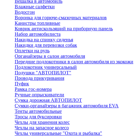
Вешалка в автомобиль
Влажные салфетки
Водосгон
Воронка для горюче-смазочных материалов
Канистры топливные
Коврик антискользящий на приборную панель
Набор автомобилиста
Накидка на спинку сиденья
Накидки для перевозки собак
Оплетки на руль
Органайзеры в салон автомобиля
Передние подлокотники в салон автомобиля из экокожи
Подлокотник универсальный
Подушки "АВТОПИЛОТ"
Провода прикуривания
Пуфик
Рамка гос-номера
Ручные опрыскиватели
Сумка дорожная АВТОПИЛОТ
Сумки-органайзеры в багажник автомобиля EVA
Тенты автомобильные
Тросы для буксировки
Чехлы для хранения колес
Чехлы на запасное колесо
Чехлы универсальные "Охота и рыбалка"