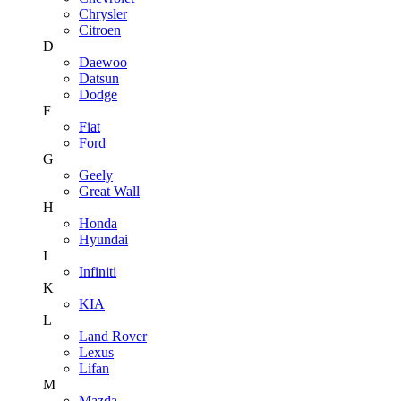
Chrysler
Citroen
D
Daewoo
Datsun
Dodge
F
Fiat
Ford
G
Geely
Great Wall
H
Honda
Hyundai
I
Infiniti
K
KIA
L
Land Rover
Lexus
Lifan
M
Mazda