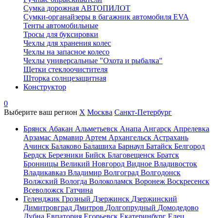
Сумка дорожная АВТОПИЛОТ
Сумки-органайзеры в багажник автомобиля EVA
Тенты автомобильные
Тросы для буксировки
Чехлы для хранения колес
Чехлы на запасное колесо
Чехлы универсальные "Охота и рыбалка"
Щетки стеклоочистителя
Шторка солнцезащитная
Конструктор
0
Выберите ваш регион
X
Москва
Санкт-Петербург
Брянск
Абакан
Альметьевск
Анапа
Ангарск
Апрелевка
Арзамас
Армавир
Артем
Архангельск
Астрахань
Ачинск
Балаково
Балашиха
Барнаул
Батайск
Белгород
Бердск
Березники
Бийск
Благовещенск
Братск
Бронницы
Великий Новгород
Видное
Владивосток
Владикавказ
Владимир
Волгоград
Волгодонск
Волжский
Вологда
Волоколамск
Воронеж
Воскресенск
Всеволожск
Гатчина
Геленджик
Грозный
Дзержинск
Дзержинский
Димитровград
Дмитров
Долгопрудный
Домодедово
Дубна
Евпатория
Егорьевск
Екатеринбург
Елец