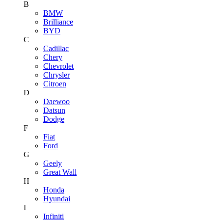
B
BMW
Brilliance
BYD
C
Cadillac
Chery
Chevrolet
Chrysler
Citroen
D
Daewoo
Datsun
Dodge
F
Fiat
Ford
G
Geely
Great Wall
H
Honda
Hyundai
I
Infiniti