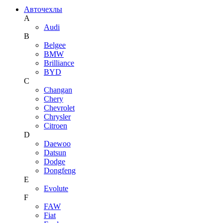
Авточехлы
A
Audi
B
Belgee
BMW
Brilliance
BYD
C
Changan
Chery
Chevrolet
Chrysler
Citroen
D
Daewoo
Datsun
Dodge
Dongfeng
E
Evolute
F
FAW
Fiat