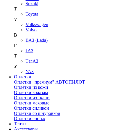
Suzuki
T
Toyota
V
Volkswagen
Volvo
В
ВАЗ (Lada)
Г
ГАЗ
Т
ТагАЗ
У
УАЗ
Оплетки
Оплетки "премиум" АВТОПИЛОТ
Оплетки из кожи
Оплетки кож/зам
Оплетки из ткани
Оплетки меховые
Оплетки силикон
Оплетки со шнуровкой
Оплетки спонж
Тенты
Аксессуары