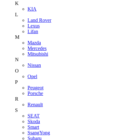
K
KIA
L
Land Rover
Lexus
Lifan
M
Mazda
Mercedes
Mitsubishi
N
Nissan
O
Opel
P
Peugeot
Porsche
R
Renault
S
SEAT
Skoda
Smart
SsangYong
Subaru