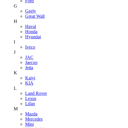
Ford
G
Geely
Great Wall
H
Haval
Honda
Hyundai
I
Iveco
J
JAC
Jaecoo
Jetta
K
Kaiyi
KIA
L
Land Rover
Lexus
Lifan
M
Mazda
Mercedes
Mini