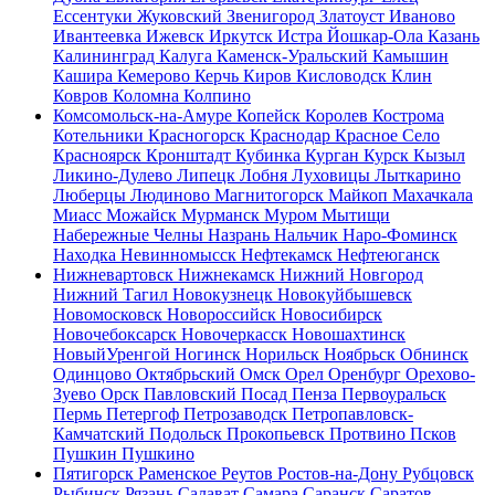
Ессентуки
Жуковский
Звенигород
Златоуст
Иваново
Ивантеевка
Ижевск
Иркутск
Истра
Йошкар-Ола
Казань
Калининград
Калуга
Каменск-Уральский
Камышин
Кашира
Кемерово
Керчь
Киров
Кисловодск
Клин
Ковров
Коломна
Колпино
Комсомольск-на-Амуре
Копейск
Королев
Кострома
Котельники
Красногорск
Краснодар
Красное Село
Красноярск
Кронштадт
Кубинка
Курган
Курск
Кызыл
Ликино-Дулево
Липецк
Лобня
Луховицы
Лыткарино
Люберцы
Людиново
Магнитогорск
Майкоп
Махачкала
Миасс
Можайск
Мурманск
Муром
Мытищи
Набережные Челны
Назрань
Нальчик
Наро-Фоминск
Находка
Невинномысск
Нефтекамск
Нефтеюганск
Нижневартовск
Нижнекамск
Нижний Новгород
Нижний Тагил
Новокузнецк
Новокуйбышевск
Новомосковск
Новороссийск
Новосибирск
Новочебоксарск
Новочеркасск
Новошахтинск
НовыйУренгой
Ногинск
Норильск
Ноябрьск
Обнинск
Одинцово
Октябрьский
Омск
Орел
Оренбург
Орехово-
Зуево
Орск
Павловский Посад
Пенза
Первоуральск
Пермь
Петергоф
Петрозаводск
Петропавловск-
Камчатский
Подольск
Прокопьевск
Протвино
Псков
Пушкин
Пушкино
Пятигорск
Раменское
Реутов
Ростов-на-Дону
Рубцовск
Рыбинск
Рязань
Салават
Самара
Саранск
Саратов