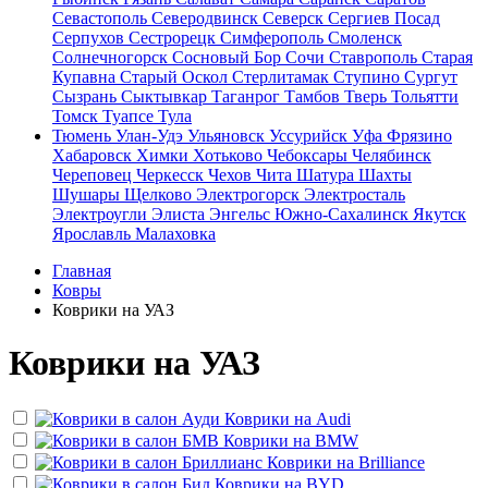
Севастополь
Северодвинск
Северск
Сергиев Посад
Серпухов
Сестрорецк
Симферополь
Смоленск
Солнечногорск
Сосновый Бор
Сочи
Ставрополь
Старая
Купавна
Старый Оскол
Стерлитамак
Ступино
Сургут
Сызрань
Сыктывкар
Таганрог
Тамбов
Тверь
Тольятти
Томск
Туапсе
Тула
Тюмень
Улан-Удэ
Ульяновск
Уссурийск
Уфа
Фрязино
Хабаровск
Химки
Хотьково
Чебоксары
Челябинск
Череповец
Черкесск
Чехов
Чита
Шатура
Шахты
Шушары
Щелково
Электрогорск
Электросталь
Электроугли
Элиста
Энгельс
Южно-Сахалинск
Якутск
Ярославль
Малаховка
Главная
Ковры
Коврики на УАЗ
Коврики на УАЗ
Коврики на
Audi
Коврики на
BMW
Коврики на
Brilliance
Коврики на
BYD