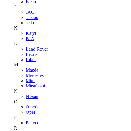
Iveco
J
JAC
Jaecoo
Jetta
K
Kaiyi
KIA
L
Land Rover
Lexus
Lifan
M
Mazda
Mercedes
Mini
Mitsubishi
N
Nissan
O
Omoda
Opel
P
Peugeot
R