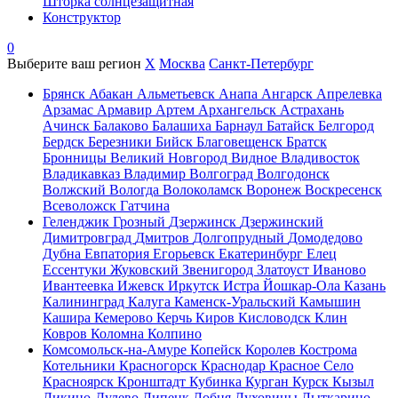
Шторка солнцезащитная
Конструктор
0
Выберите ваш регион
X
Москва
Санкт-Петербург
Брянск
Абакан
Альметьевск
Анапа
Ангарск
Апрелевка
Арзамас
Армавир
Артем
Архангельск
Астрахань
Ачинск
Балаково
Балашиха
Барнаул
Батайск
Белгород
Бердск
Березники
Бийск
Благовещенск
Братск
Бронницы
Великий Новгород
Видное
Владивосток
Владикавказ
Владимир
Волгоград
Волгодонск
Волжский
Вологда
Волоколамск
Воронеж
Воскресенск
Всеволожск
Гатчина
Геленджик
Грозный
Дзержинск
Дзержинский
Димитровград
Дмитров
Долгопрудный
Домодедово
Дубна
Евпатория
Егорьевск
Екатеринбург
Елец
Ессентуки
Жуковский
Звенигород
Златоуст
Иваново
Ивантеевка
Ижевск
Иркутск
Истра
Йошкар-Ола
Казань
Калининград
Калуга
Каменск-Уральский
Камышин
Кашира
Кемерово
Керчь
Киров
Кисловодск
Клин
Ковров
Коломна
Колпино
Комсомольск-на-Амуре
Копейск
Королев
Кострома
Котельники
Красногорск
Краснодар
Красное Село
Красноярск
Кронштадт
Кубинка
Курган
Курск
Кызыл
Ликино-Дулево
Липецк
Лобня
Луховицы
Лыткарино