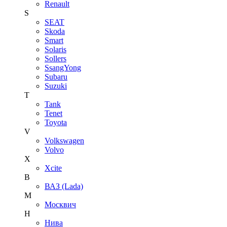
Renault
S
SEAT
Skoda
Smart
Solaris
Sollers
SsangYong
Subaru
Suzuki
T
Tank
Tenet
Toyota
V
Volkswagen
Volvo
X
Xcite
В
ВАЗ (Lada)
М
Москвич
Н
Нива