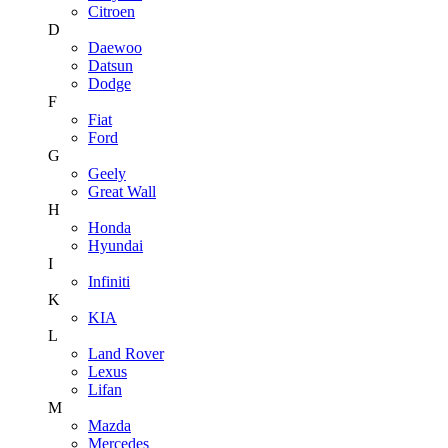
Citroen
D
Daewoo
Datsun
Dodge
F
Fiat
Ford
G
Geely
Great Wall
H
Honda
Hyundai
I
Infiniti
K
KIA
L
Land Rover
Lexus
Lifan
M
Mazda
Mercedes