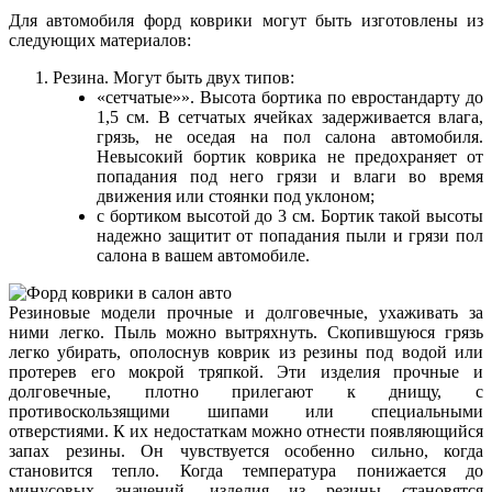
Для автомобиля форд коврики могут быть изготовлены из
следующих материалов:
Резина. Могут быть двух типов:
«сетчатые»». Высота бортика по евростандарту до
1,5 см. В сетчатых ячейках задерживается влага,
грязь, не оседая на пол салона автомобиля.
Невысокий бортик коврика не предохраняет от
попадания под него грязи и влаги во время
движения или стоянки под уклоном;
с бортиком высотой до 3 см. Бортик такой высоты
надежно защитит от попадания пыли и грязи пол
салона в вашем автомобиле.
Резиновые модели прочные и долговечные, ухаживать за
ними легко. Пыль можно вытряхнуть. Скопившуюся грязь
легко убирать, ополоснув коврик из резины под водой или
протерев его мокрой тряпкой. Эти изделия прочные и
долговечные, плотно прилегают к днищу, с
противоскользящими шипами или специальными
отверстиями. К их недостаткам можно отнести появляющийся
запах резины. Он чувствуется особенно сильно, когда
становится тепло. Когда температура понижается до
минусовых значений, изделия из резины становятся