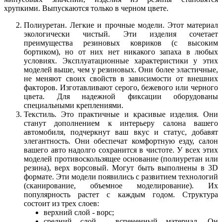
хрупкими. Выпускаются только в черном цвете.
Полиуретан. Легкие и прочные модели. Этот материал
экологически чистый. Эти изделия сочетает
преимущества резиновых ковриков (с высоким
бортиком), но от них нет никакого запаха в любых
условиях. Эксплуатационные характеристики у этих
моделей выше, чем у резиновых. Они более эластичные,
не меняют своих свойств в зависимости от внешних
факторов. Изготавливают серого, бежевого или черного
цвета. Для надежной фиксации оборудованы
специальными креплениями.
Текстиль. Это практичные и красивые изделия. Они
станут дополнением к интерьеру салона вашего
автомобиля, подчеркнут ваш вкус и статус, добавят
элегантность. Они обеспечат комфортную езду, салон
вашего авто надолго сохранится в чистоте. У всех этих
моделей противоскользящее основание (полиуретан или
резина), верх ворсовый. Могут быть выполнены в 3D
формате. Эти модели появились с развитием технологий
(сканирование, объемное моделирование). Их
популярность растет с каждым годом. Структура
состоит из трех слоев:
верхний слой - ворс;
средний слой - вспененный материал. Он