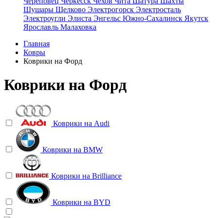
Череповец
Черкесск
Чехов
Чита
Шатура
Шахты
Шушары
Щелково
Электрогорск
Электросталь
Электроугли
Элиста
Энгельс
Южно-Сахалинск
Якутск
Ярославль
Малаховка
Главная
Ковры
Коврики на Форд
Коврики на Форд
Коврики на
Audi
Коврики на
BMW
Коврики на
Brilliance
Коврики на
BYD