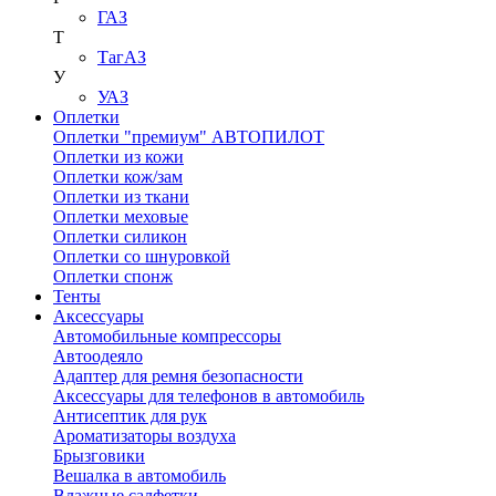
ГАЗ
Т
ТагАЗ
У
УАЗ
Оплетки
Оплетки "премиум" АВТОПИЛОТ
Оплетки из кожи
Оплетки кож/зам
Оплетки из ткани
Оплетки меховые
Оплетки силикон
Оплетки со шнуровкой
Оплетки спонж
Тенты
Аксессуары
Автомобильные компрессоры
Автоодеяло
Адаптер для ремня безопасности
Аксессуары для телефонов в автомобиль
Антисептик для рук
Ароматизаторы воздуха
Брызговики
Вешалка в автомобиль
Влажные салфетки