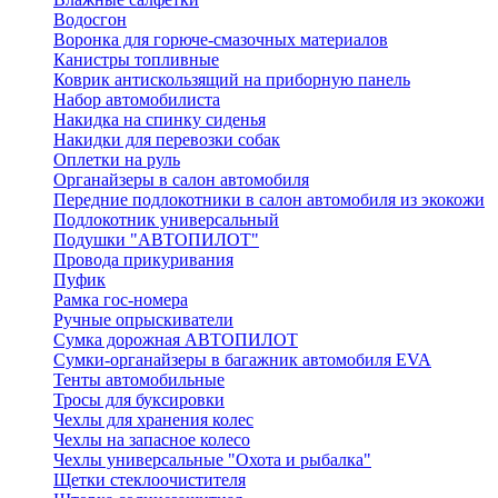
Водосгон
Воронка для горюче-смазочных материалов
Канистры топливные
Коврик антискользящий на приборную панель
Набор автомобилиста
Накидка на спинку сиденья
Накидки для перевозки собак
Оплетки на руль
Органайзеры в салон автомобиля
Передние подлокотники в салон автомобиля из экокожи
Подлокотник универсальный
Подушки "АВТОПИЛОТ"
Провода прикуривания
Пуфик
Рамка гос-номера
Ручные опрыскиватели
Сумка дорожная АВТОПИЛОТ
Сумки-органайзеры в багажник автомобиля EVA
Тенты автомобильные
Тросы для буксировки
Чехлы для хранения колес
Чехлы на запасное колесо
Чехлы универсальные "Охота и рыбалка"
Щетки стеклоочистителя