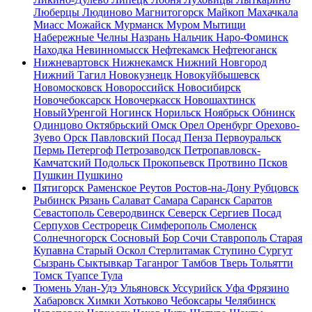
Люберцы
Людиново
Магнитогорск
Майкоп
Махачкала
Миасс
Можайск
Мурманск
Муром
Мытищи
Набережные Челны
Назрань
Нальчик
Наро-Фоминск
Находка
Невинномысск
Нефтекамск
Нефтеюганск
Нижневартовск
Нижнекамск
Нижний Новгород
Нижний Тагил
Новокузнецк
Новокуйбышевск
Новомосковск
Новороссийск
Новосибирск
Новочебоксарск
Новочеркасск
Новошахтинск
НовыйУренгой
Ногинск
Норильск
Ноябрьск
Обнинск
Одинцово
Октябрьский
Омск
Орел
Оренбург
Орехово-
Зуево
Орск
Павловский Посад
Пенза
Первоуральск
Пермь
Петергоф
Петрозаводск
Петропавловск-
Камчатский
Подольск
Прокопьевск
Протвино
Псков
Пушкин
Пушкино
Пятигорск
Раменское
Реутов
Ростов-на-Дону
Рубцовск
Рыбинск
Рязань
Салават
Самара
Саранск
Саратов
Севастополь
Северодвинск
Северск
Сергиев Посад
Серпухов
Сестрорецк
Симферополь
Смоленск
Солнечногорск
Сосновый Бор
Сочи
Ставрополь
Старая
Купавна
Старый Оскол
Стерлитамак
Ступино
Сургут
Сызрань
Сыктывкар
Таганрог
Тамбов
Тверь
Тольятти
Томск
Туапсе
Тула
Тюмень
Улан-Удэ
Ульяновск
Уссурийск
Уфа
Фрязино
Хабаровск
Химки
Хотьково
Чебоксары
Челябинск