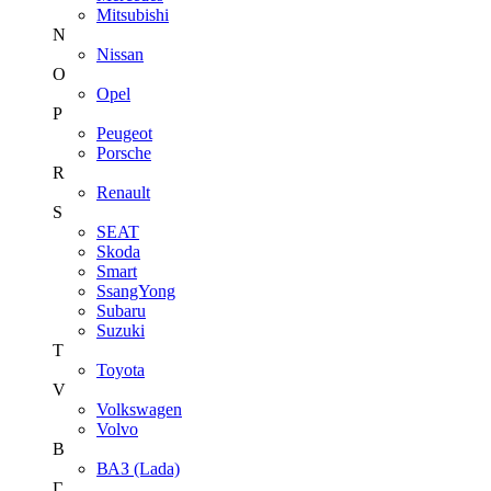
Mitsubishi
N
Nissan
O
Opel
P
Peugeot
Porsche
R
Renault
S
SEAT
Skoda
Smart
SsangYong
Subaru
Suzuki
T
Toyota
V
Volkswagen
Volvo
В
ВАЗ (Lada)
Г