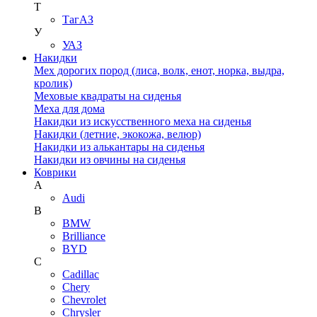
Т
ТагАЗ
У
УАЗ
Накидки
Мех дорогих пород (лиса, волк, енот, норка, выдра,
кролик)
Меховые квадраты на сиденья
Меха для дома
Накидки из искусственного меха на сиденья
Накидки (летние, экокожа, велюр)
Накидки из алькантары на сиденья
Накидки из овчины на сиденья
Коврики
A
Audi
B
BMW
Brilliance
BYD
C
Cadillac
Chery
Chevrolet
Chrysler