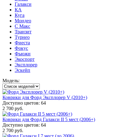
Галакси
КА
Куга
Мондео
С Макс
Транзит
Турнео
Фиеста
Фокус
Фьюжн
Экоспорт
Эксплорер
Эскейп
Модель:
Коврики для Форд Эксплорер V (2010+)
Доступно цветов: 64
2 700 руб.
Коврики для Форд Галакси II 5 мест (2006+)
Доступно цветов: 64
2 700 руб.