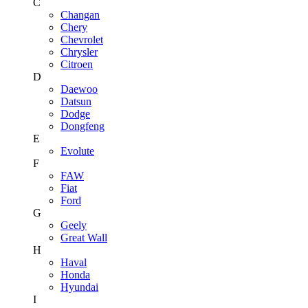
C
Changan
Chery
Chevrolet
Chrysler
Citroen
D
Daewoo
Datsun
Dodge
Dongfeng
E
Evolute
F
FAW
Fiat
Ford
G
Geely
Great Wall
H
Haval
Honda
Hyundai
I