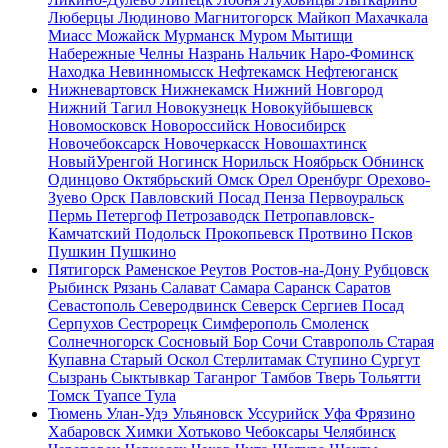
Люберцы
Людиново
Магнитогорск
Майкоп
Махачкала
Миасс
Можайск
Мурманск
Муром
Мытищи
Набережные Челны
Назрань
Нальчик
Наро-Фоминск
Находка
Невинномысск
Нефтекамск
Нефтеюганск
Нижневартовск
Нижнекамск
Нижний Новгород
Нижний Тагил
Новокузнецк
Новокуйбышевск
Новомосковск
Новороссийск
Новосибирск
Новочебоксарск
Новочеркасск
Новошахтинск
НовыйУренгой
Ногинск
Норильск
Ноябрьск
Обнинск
Одинцово
Октябрьский
Омск
Орел
Оренбург
Орехово-
Зуево
Орск
Павловский Посад
Пенза
Первоуральск
Пермь
Петергоф
Петрозаводск
Петропавловск-
Камчатский
Подольск
Прокопьевск
Протвино
Псков
Пушкин
Пушкино
Пятигорск
Раменское
Реутов
Ростов-на-Дону
Рубцовск
Рыбинск
Рязань
Салават
Самара
Саранск
Саратов
Севастополь
Северодвинск
Северск
Сергиев Посад
Серпухов
Сестрорецк
Симферополь
Смоленск
Солнечногорск
Сосновый Бор
Сочи
Ставрополь
Старая
Купавна
Старый Оскол
Стерлитамак
Ступино
Сургут
Сызрань
Сыктывкар
Таганрог
Тамбов
Тверь
Тольятти
Томск
Туапсе
Тула
Тюмень
Улан-Удэ
Ульяновск
Уссурийск
Уфа
Фрязино
Хабаровск
Химки
Хотьково
Чебоксары
Челябинск