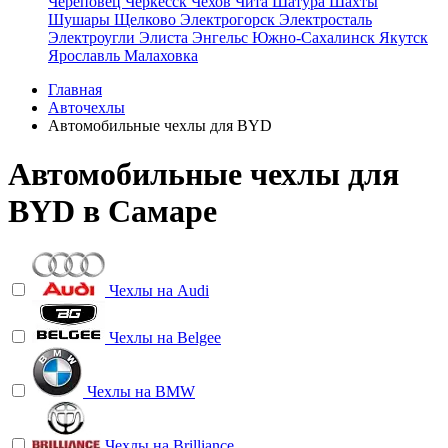
Череповец
Черкесск
Чехов
Чита
Шатура
Шахты
Шушары
Щелково
Электрогорск
Электросталь
Электроугли
Элиста
Энгельс
Южно-Сахалинск
Якутск
Ярославль
Малаховка
Главная
Авточехлы
Автомобильные чехлы для BYD
Автомобильные чехлы для
BYD в Самаре
Чехлы на
Audi
Чехлы на
Belgee
Чехлы на
BMW
Чехлы на
Brilliance