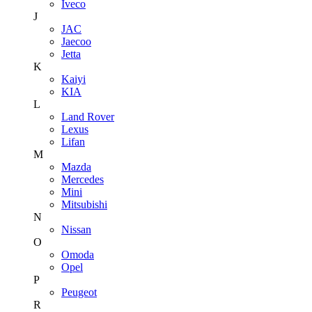
Iveco
J
JAC
Jaecoo
Jetta
K
Kaiyi
KIA
L
Land Rover
Lexus
Lifan
M
Mazda
Mercedes
Mini
Mitsubishi
N
Nissan
O
Omoda
Opel
P
Peugeot
R