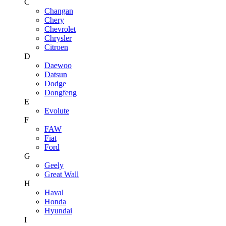
C
Changan
Chery
Chevrolet
Chrysler
Citroen
D
Daewoo
Datsun
Dodge
Dongfeng
E
Evolute
F
FAW
Fiat
Ford
G
Geely
Great Wall
H
Haval
Honda
Hyundai
I