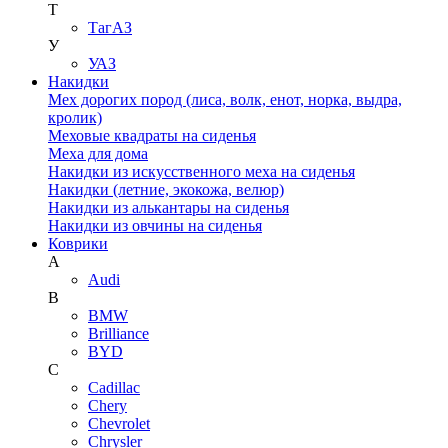
Т
ТагАЗ
У
УАЗ
Накидки
Мех дорогих пород (лиса, волк, енот, норка, выдра,
кролик)
Меховые квадраты на сиденья
Меха для дома
Накидки из искусственного меха на сиденья
Накидки (летние, экокожа, велюр)
Накидки из алькантары на сиденья
Накидки из овчины на сиденья
Коврики
A
Audi
B
BMW
Brilliance
BYD
C
Cadillac
Chery
Chevrolet
Chrysler