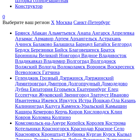
Шторка солнцезащитная
Конструктор
0
Выберите ваш регион
X
Москва
Санкт-Петербург
Брянск
Абакан
Альметьевск
Анапа
Ангарск
Апрелевка
Арзамас
Армавир
Артем
Архангельск
Астрахань
Ачинск
Балаково
Балашиха
Барнаул
Батайск
Белгород
Бердск
Березники
Бийск
Благовещенск
Братск
Бронницы
Великий Новгород
Видное
Владивосток
Владикавказ
Владимир
Волгоград
Волгодонск
Волжский
Вологда
Волоколамск
Воронеж
Воскресенск
Всеволожск
Гатчина
Геленджик
Грозный
Дзержинск
Дзержинский
Димитровград
Дмитров
Долгопрудный
Домодедово
Дубна
Евпатория
Егорьевск
Екатеринбург
Елец
Ессентуки
Жуковский
Звенигород
Златоуст
Иваново
Ивантеевка
Ижевск
Иркутск
Истра
Йошкар-Ола
Казань
Калининград
Калуга
Каменск-Уральский
Камышин
Кашира
Кемерово
Керчь
Киров
Кисловодск
Клин
Ковров
Коломна
Колпино
Комсомольск-на-Амуре
Копейск
Королев
Кострома
Котельники
Красногорск
Краснодар
Красное Село
Красноярск
Кронштадт
Кубинка
Курган
Курск
Кызыл
Ликино-Дулево
Липецк
Лобня
Луховицы
Лыткарино