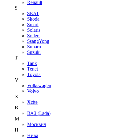
Renault
S
SEAT
Skoda
Smart
Solaris
Sollers
SsangYong
Subaru
Suzuki
T
Tank
Tenet
Toyota
V
Volkswagen
Volvo
X
Xcite
В
ВАЗ (Lada)
М
Москвич
Н
Нива