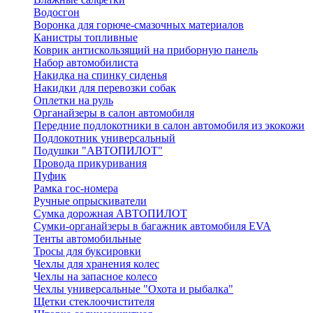
Водосгон
Воронка для горюче-смазочных материалов
Канистры топливные
Коврик антискользящий на приборную панель
Набор автомобилиста
Накидка на спинку сиденья
Накидки для перевозки собак
Оплетки на руль
Органайзеры в салон автомобиля
Передние подлокотники в салон автомобиля из экокожи
Подлокотник универсальный
Подушки "АВТОПИЛОТ"
Провода прикуривания
Пуфик
Рамка гос-номера
Ручные опрыскиватели
Сумка дорожная АВТОПИЛОТ
Сумки-органайзеры в багажник автомобиля EVA
Тенты автомобильные
Тросы для буксировки
Чехлы для хранения колес
Чехлы на запасное колесо
Чехлы универсальные "Охота и рыбалка"
Щетки стеклоочистителя