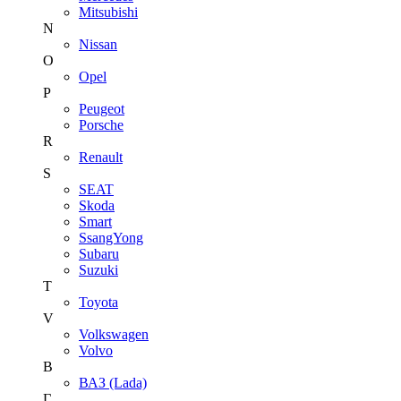
Mitsubishi
N
Nissan
O
Opel
P
Peugeot
Porsche
R
Renault
S
SEAT
Skoda
Smart
SsangYong
Subaru
Suzuki
T
Toyota
V
Volkswagen
Volvo
В
ВАЗ (Lada)
Г