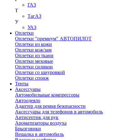
ГАЗ
Т
ТагАЗ
У
УАЗ
Оплетки
Оплетки "премиум" АВТОПИЛОТ
Оплетки из кожи
Оплетки кож/зам
Оплетки из ткани
Оплетки меховые
Оплетки силикон
Оплетки со шнуровкой
Оплетки спонж
Тенты
Аксессуары
Автомобильные компрессоры
Автоодеяло
Адаптер для ремня безопасности
Аксессуары для телефонов в автомобиль
Антисептик для рук
Ароматизаторы воздуха
Брызговики
Вешалка в автомобиль
Влажные салфетки