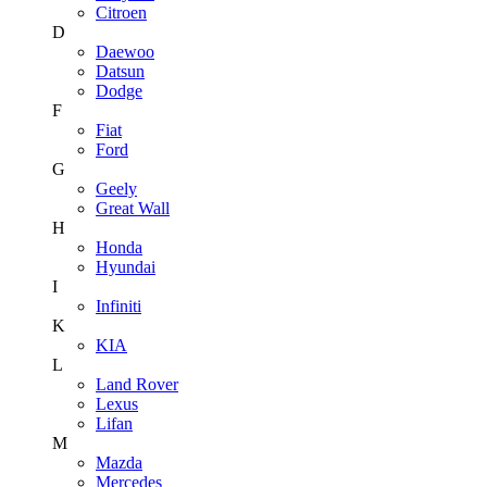
Citroen
D
Daewoo
Datsun
Dodge
F
Fiat
Ford
G
Geely
Great Wall
H
Honda
Hyundai
I
Infiniti
K
KIA
L
Land Rover
Lexus
Lifan
M
Mazda
Mercedes