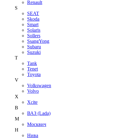
Renault
S
SEAT
Skoda
Smart
Solaris
Sollers
SsangYong
Subaru
Suzuki
T
Tank
Tenet
Toyota
V
Volkswagen
Volvo
X
Xcite
В
ВАЗ (Lada)
М
Москвич
Н
Нива