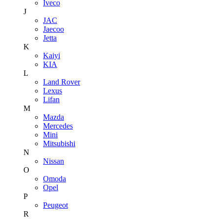
Iveco
J
JAC
Jaecoo
Jetta
K
Kaiyi
KIA
L
Land Rover
Lexus
Lifan
M
Mazda
Mercedes
Mini
Mitsubishi
N
Nissan
O
Omoda
Opel
P
Peugeot
R