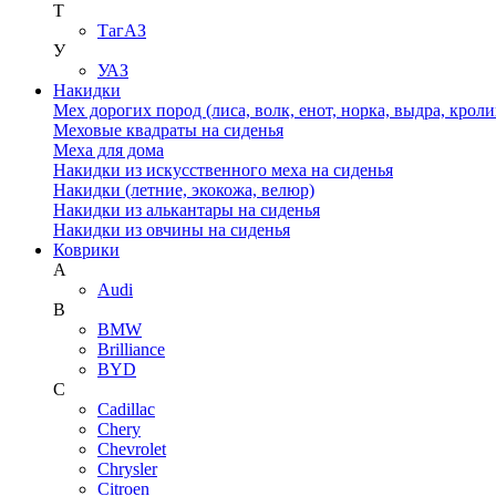
Т
ТагАЗ
У
УАЗ
Накидки
Мех дорогих пород (лиса, волк, енот, норка, выдра, кроли
Меховые квадраты на сиденья
Меха для дома
Накидки из искусственного меха на сиденья
Накидки (летние, экокожа, велюр)
Накидки из алькантары на сиденья
Накидки из овчины на сиденья
Коврики
A
Audi
B
BMW
Brilliance
BYD
C
Cadillac
Chery
Chevrolet
Chrysler
Citroen