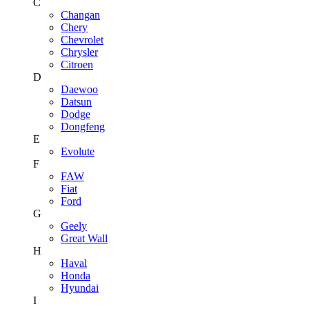
C
Changan
Chery
Chevrolet
Chrysler
Citroen
D
Daewoo
Datsun
Dodge
Dongfeng
E
Evolute
F
FAW
Fiat
Ford
G
Geely
Great Wall
H
Haval
Honda
Hyundai
I