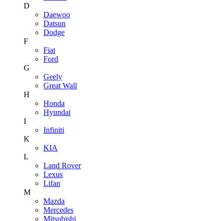
D
Daewoo
Datsun
Dodge
F
Fiat
Ford
G
Geely
Great Wall
H
Honda
Hyundai
I
Infiniti
K
KIA
L
Land Rover
Lexus
Lifan
M
Mazda
Mercedes
Mitsubishi