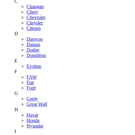
C
Changan
Chery
Chevrolet
Chrysler
Citroen
D
Daewoo
Datsun
Dodge
Dongfeng
E
Evolute
F
FAW
Fiat
Ford
G
Geely
Great Wall
H
Haval
Honda
Hyundai
I