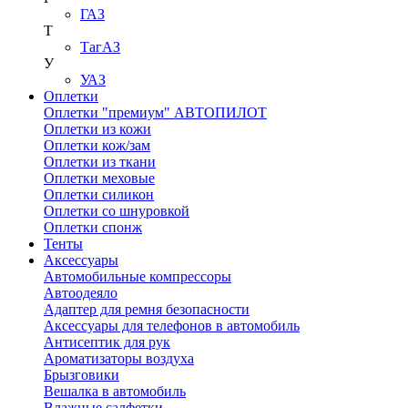
ГАЗ
Т
ТагАЗ
У
УАЗ
Оплетки
Оплетки "премиум" АВТОПИЛОТ
Оплетки из кожи
Оплетки кож/зам
Оплетки из ткани
Оплетки меховые
Оплетки силикон
Оплетки со шнуровкой
Оплетки спонж
Тенты
Аксессуары
Автомобильные компрессоры
Автоодеяло
Адаптер для ремня безопасности
Аксессуары для телефонов в автомобиль
Антисептик для рук
Ароматизаторы воздуха
Брызговики
Вешалка в автомобиль
Влажные салфетки