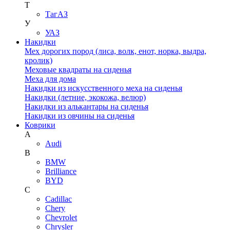
Т
ТагАЗ
У
УАЗ
Накидки
Мех дорогих пород (лиса, волк, енот, норка, выдра,
кролик)
Меховые квадраты на сиденья
Меха для дома
Накидки из искусственного меха на сиденья
Накидки (летние, экокожа, велюр)
Накидки из алькантары на сиденья
Накидки из овчины на сиденья
Коврики
A
Audi
B
BMW
Brilliance
BYD
C
Cadillac
Chery
Chevrolet
Chrysler