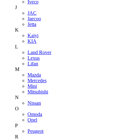
Iveco
J
JAC
Jaecoo
Jetta
K
Kaiyi
KIA
L
Land Rover
Lexus
Lifan
M
Mazda
Mercedes
Mini
Mitsubishi
N
Nissan
O
Omoda
Opel
P
Peugeot
R