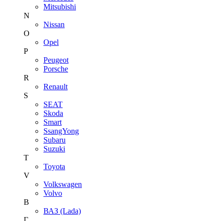
Mitsubishi
N
Nissan
O
Opel
P
Peugeot
Porsche
R
Renault
S
SEAT
Skoda
Smart
SsangYong
Subaru
Suzuki
T
Toyota
V
Volkswagen
Volvo
В
ВАЗ (Lada)
Г