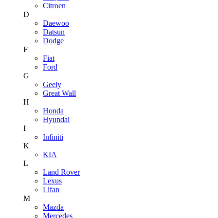
Citroen
D
Daewoo
Datsun
Dodge
F
Fiat
Ford
G
Geely
Great Wall
H
Honda
Hyundai
I
Infiniti
K
KIA
L
Land Rover
Lexus
Lifan
M
Mazda
Mercedes