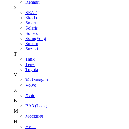
Renault
S
SEAT
Skoda
Smart
Solaris
Sollers
SsangYong
Subaru
Suzuki
T
Tank
Tenet
Toyota
V
Volkswagen
Volvo
X
Xcite
В
ВАЗ (Lada)
М
Москвич
Н
Нива