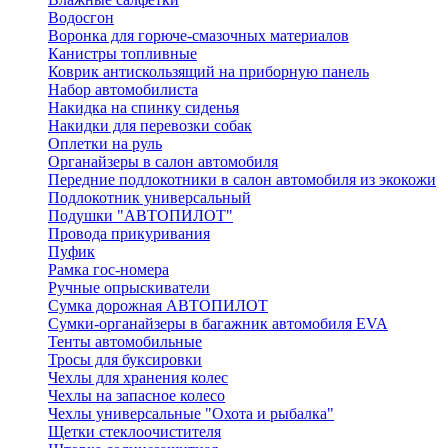
Водосгон
Воронка для горюче-смазочных материалов
Канистры топливные
Коврик антискользящий на приборную панель
Набор автомобилиста
Накидка на спинку сиденья
Накидки для перевозки собак
Оплетки на руль
Органайзеры в салон автомобиля
Передние подлокотники в салон автомобиля из экокожи
Подлокотник универсальный
Подушки "АВТОПИЛОТ"
Провода прикуривания
Пуфик
Рамка гос-номера
Ручные опрыскиватели
Сумка дорожная АВТОПИЛОТ
Сумки-органайзеры в багажник автомобиля EVA
Тенты автомобильные
Тросы для буксировки
Чехлы для хранения колес
Чехлы на запасное колесо
Чехлы универсальные "Охота и рыбалка"
Щетки стеклоочистителя