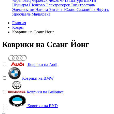
Череповец
Черкесск
Чехов
Чита
Шатура
Шахты
Шушары
Щелково
Электрогорск
Электросталь
Электроугли
Элиста
Энгельс
Южно-Сахалинск
Якутск
Ярославль
Малаховка
Главная
Ковры
Коврики на Ссанг Йонг
Коврики на Ссанг Йонг
Коврики на
Audi
Коврики на
BMW
Коврики на
Brilliance
Коврики на
BYD