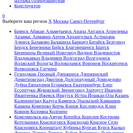
Шторка солнцезащитная
Конструктор
0
Выберите ваш регион
X
Москва
Санкт-Петербург
Брянск
Абакан
Альметьевск
Анапа
Ангарск
Апрелевка
Арзамас
Армавир
Артем
Архангельск
Астрахань
Ачинск
Балаково
Балашиха
Барнаул
Батайск
Белгород
Бердск
Березники
Бийск
Благовещенск
Братск
Бронницы
Великий Новгород
Видное
Владивосток
Владикавказ
Владимир
Волгоград
Волгодонск
Волжский
Вологда
Волоколамск
Воронеж
Воскресенск
Всеволожск
Гатчина
Геленджик
Грозный
Дзержинск
Дзержинский
Димитровград
Дмитров
Долгопрудный
Домодедово
Дубна
Евпатория
Егорьевск
Екатеринбург
Елец
Ессентуки
Жуковский
Звенигород
Златоуст
Иваново
Ивантеевка
Ижевск
Иркутск
Истра
Йошкар-Ола
Казань
Калининград
Калуга
Каменск-Уральский
Камышин
Кашира
Кемерово
Керчь
Киров
Кисловодск
Клин
Ковров
Коломна
Колпино
Комсомольск-на-Амуре
Копейск
Королев
Кострома
Котельники
Красногорск
Краснодар
Красное Село
Красноярск
Кронштадт
Кубинка
Курган
Курск
Кызыл
Ликино-Дулево
Липецк
Лобня
Луховицы
Лыткарино