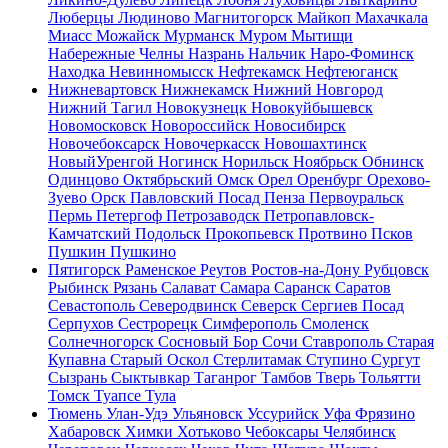
Люберцы
Людиново
Магнитогорск
Майкоп
Махачкала
Миасс
Можайск
Мурманск
Муром
Мытищи
Набережные Челны
Назрань
Нальчик
Наро-Фоминск
Находка
Невинномысск
Нефтекамск
Нефтеюганск
Нижневартовск
Нижнекамск
Нижний Новгород
Нижний Тагил
Новокузнецк
Новокуйбышевск
Новомосковск
Новороссийск
Новосибирск
Новочебоксарск
Новочеркасск
Новошахтинск
НовыйУренгой
Ногинск
Норильск
Ноябрьск
Обнинск
Одинцово
Октябрьский
Омск
Орел
Оренбург
Орехово-
Зуево
Орск
Павловский Посад
Пенза
Первоуральск
Пермь
Петергоф
Петрозаводск
Петропавловск-
Камчатский
Подольск
Прокопьевск
Протвино
Псков
Пушкин
Пушкино
Пятигорск
Раменское
Реутов
Ростов-на-Дону
Рубцовск
Рыбинск
Рязань
Салават
Самара
Саранск
Саратов
Севастополь
Северодвинск
Северск
Сергиев Посад
Серпухов
Сестрорецк
Симферополь
Смоленск
Солнечногорск
Сосновый Бор
Сочи
Ставрополь
Старая
Купавна
Старый Оскол
Стерлитамак
Ступино
Сургут
Сызрань
Сыктывкар
Таганрог
Тамбов
Тверь
Тольятти
Томск
Туапсе
Тула
Тюмень
Улан-Удэ
Ульяновск
Уссурийск
Уфа
Фрязино
Хабаровск
Химки
Хотьково
Чебоксары
Челябинск