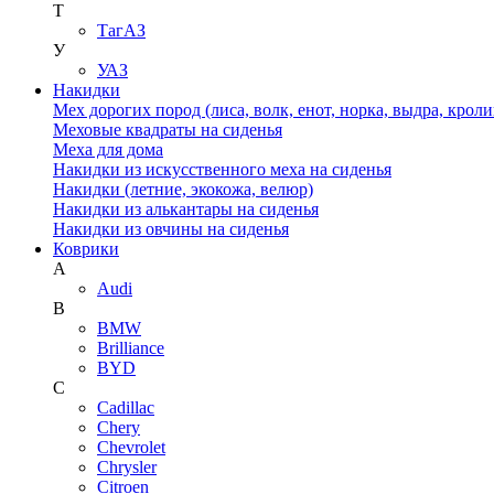
Т
ТагАЗ
У
УАЗ
Накидки
Мех дорогих пород (лиса, волк, енот, норка, выдра, кроли
Меховые квадраты на сиденья
Меха для дома
Накидки из искусственного меха на сиденья
Накидки (летние, экокожа, велюр)
Накидки из алькантары на сиденья
Накидки из овчины на сиденья
Коврики
A
Audi
B
BMW
Brilliance
BYD
C
Cadillac
Chery
Chevrolet
Chrysler
Citroen