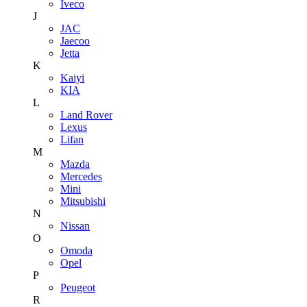
Iveco
J
JAC
Jaecoo
Jetta
K
Kaiyi
KIA
L
Land Rover
Lexus
Lifan
M
Mazda
Mercedes
Mini
Mitsubishi
N
Nissan
O
Omoda
Opel
P
Peugeot
R