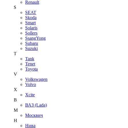
Renault
S
SEAT
Skoda
Smart
Solaris
Sollers
SsangYong
Subaru
Suzuki
T
Tank
Tenet
Toyota
V
Volkswagen
Volvo
X
Xcite
В
ВАЗ (Lada)
М
Москвич
Н
Нива