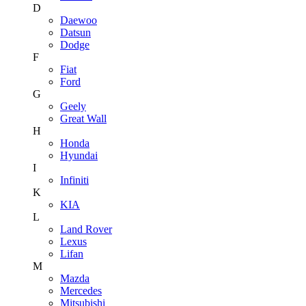
D
Daewoo
Datsun
Dodge
F
Fiat
Ford
G
Geely
Great Wall
H
Honda
Hyundai
I
Infiniti
K
KIA
L
Land Rover
Lexus
Lifan
M
Mazda
Mercedes
Mitsubishi