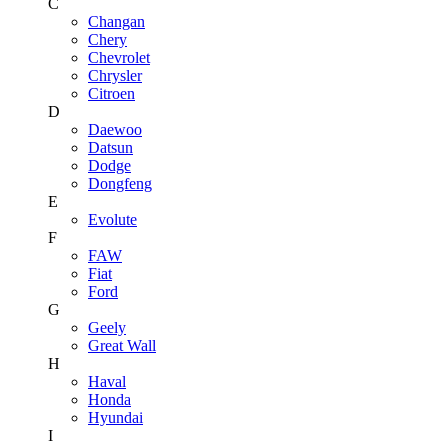
C
Changan
Chery
Chevrolet
Chrysler
Citroen
D
Daewoo
Datsun
Dodge
Dongfeng
E
Evolute
F
FAW
Fiat
Ford
G
Geely
Great Wall
H
Haval
Honda
Hyundai
I