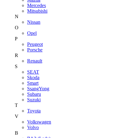
Mercedes
Mitsubishi
N
Nissan
O
Opel
P
Peugeot
Porsche
R
Renault
S
SEAT
Skoda
Smart
SsangYong
Subaru
Suzuki
T
Toyota
V
Volkswagen
Volvo
В