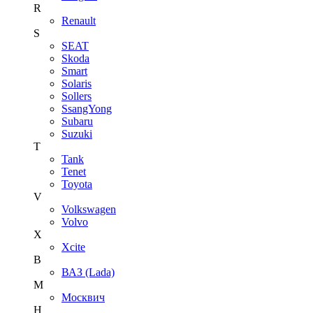
R
Renault
S
SEAT
Skoda
Smart
Solaris
Sollers
SsangYong
Subaru
Suzuki
T
Tank
Tenet
Toyota
V
Volkswagen
Volvo
X
Xcite
В
ВАЗ (Lada)
М
Москвич
Н