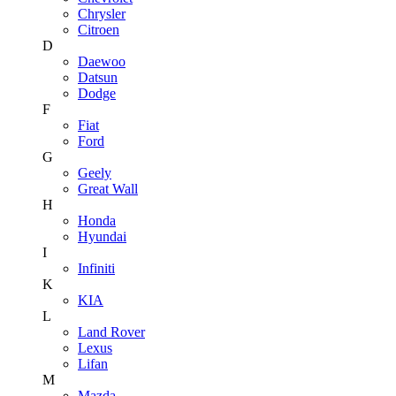
Chrysler
Citroen
D
Daewoo
Datsun
Dodge
F
Fiat
Ford
G
Geely
Great Wall
H
Honda
Hyundai
I
Infiniti
K
KIA
L
Land Rover
Lexus
Lifan
M
Mazda