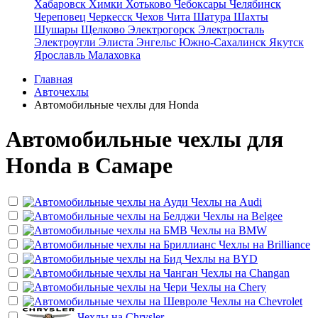
Хабаровск
Химки
Хотьково
Чебоксары
Челябинск
Череповец
Черкесск
Чехов
Чита
Шатура
Шахты
Шушары
Щелково
Электрогорск
Электросталь
Электроугли
Элиста
Энгельс
Южно-Сахалинск
Якутск
Ярославль
Малаховка
Главная
Авточехлы
Автомобильные чехлы для Honda
Автомобильные чехлы для
Honda в Самаре
Чехлы на
Audi
Чехлы на
Belgee
Чехлы на
BMW
Чехлы на
Brilliance
Чехлы на
BYD
Чехлы на
Changan
Чехлы на
Chery
Чехлы на
Chevrolet
Чехлы на
Chrysler