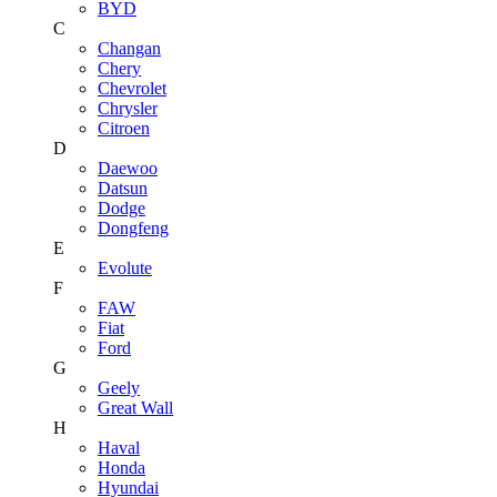
BYD
C
Changan
Chery
Chevrolet
Chrysler
Citroen
D
Daewoo
Datsun
Dodge
Dongfeng
E
Evolute
F
FAW
Fiat
Ford
G
Geely
Great Wall
H
Haval
Honda
Hyundai