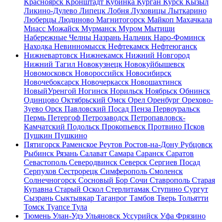
Красноярск
Кронштадт
Кубинка
Курган
Курск
Кызыл
Ликино-Дулево
Липецк
Лобня
Луховицы
Лыткарино
Люберцы
Людиново
Магнитогорск
Майкоп
Махачкала
Миасс
Можайск
Мурманск
Муром
Мытищи
Набережные Челны
Назрань
Нальчик
Наро-Фоминск
Находка
Невинномысск
Нефтекамск
Нефтеюганск
Нижневартовск
Нижнекамск
Нижний Новгород
Нижний Тагил
Новокузнецк
Новокуйбышевск
Новомосковск
Новороссийск
Новосибирск
Новочебоксарск
Новочеркасск
Новошахтинск
НовыйУренгой
Ногинск
Норильск
Ноябрьск
Обнинск
Одинцово
Октябрьский
Омск
Орел
Оренбург
Орехово-
Зуево
Орск
Павловский Посад
Пенза
Первоуральск
Пермь
Петергоф
Петрозаводск
Петропавловск-
Камчатский
Подольск
Прокопьевск
Протвино
Псков
Пушкин
Пушкино
Пятигорск
Раменское
Реутов
Ростов-на-Дону
Рубцовск
Рыбинск
Рязань
Салават
Самара
Саранск
Саратов
Севастополь
Северодвинск
Северск
Сергиев Посад
Серпухов
Сестрорецк
Симферополь
Смоленск
Солнечногорск
Сосновый Бор
Сочи
Ставрополь
Старая
Купавна
Старый Оскол
Стерлитамак
Ступино
Сургут
Сызрань
Сыктывкар
Таганрог
Тамбов
Тверь
Тольятти
Томск
Туапсе
Тула
Тюмень
Улан-Удэ
Ульяновск
Уссурийск
Уфа
Фрязино