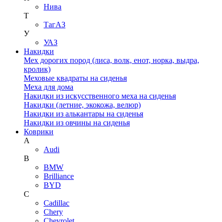
Нива
Т
ТагАЗ
У
УАЗ
Накидки
Мех дорогих пород (лиса, волк, енот, норка, выдра,
кролик)
Меховые квадраты на сиденья
Меха для дома
Накидки из искусственного меха на сиденья
Накидки (летние, экокожа, велюр)
Накидки из алькантары на сиденья
Накидки из овчины на сиденья
Коврики
A
Audi
B
BMW
Brilliance
BYD
C
Cadillac
Chery
Chevrolet