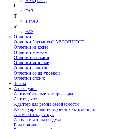
ВАЗ (Lada)
Г
ГАЗ
Т
ТагАЗ
У
УАЗ
Оплетки
Оплетки "премиум" АВТОПИЛОТ
Оплетки из кожи
Оплетки кож/зам
Оплетки из ткани
Оплетки меховые
Оплетки силикон
Оплетки со шнуровкой
Оплетки спонж
Тенты
Аксессуары
Автомобильные компрессоры
Автоодеяло
Адаптер для ремня безопасности
Аксессуары для телефонов в автомобиль
Антисептик для рук
Ароматизаторы воздуха
Брызговики