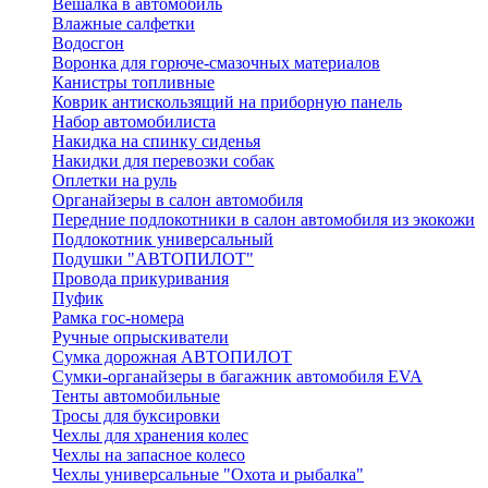
Вешалка в автомобиль
Влажные салфетки
Водосгон
Воронка для горюче-смазочных материалов
Канистры топливные
Коврик антискользящий на приборную панель
Набор автомобилиста
Накидка на спинку сиденья
Накидки для перевозки собак
Оплетки на руль
Органайзеры в салон автомобиля
Передние подлокотники в салон автомобиля из экокожи
Подлокотник универсальный
Подушки "АВТОПИЛОТ"
Провода прикуривания
Пуфик
Рамка гос-номера
Ручные опрыскиватели
Сумка дорожная АВТОПИЛОТ
Сумки-органайзеры в багажник автомобиля EVA
Тенты автомобильные
Тросы для буксировки
Чехлы для хранения колес
Чехлы на запасное колесо
Чехлы универсальные "Охота и рыбалка"