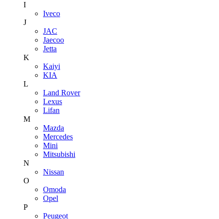
I
Iveco
J
JAC
Jaecoo
Jetta
K
Kaiyi
KIA
L
Land Rover
Lexus
Lifan
M
Mazda
Mercedes
Mini
Mitsubishi
N
Nissan
O
Omoda
Opel
P
Peugeot