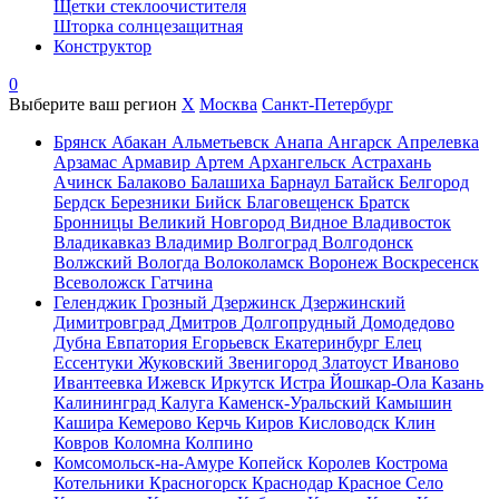
Щетки стеклоочистителя
Шторка солнцезащитная
Конструктор
0
Выберите ваш регион
X
Москва
Санкт-Петербург
Брянск
Абакан
Альметьевск
Анапа
Ангарск
Апрелевка
Арзамас
Армавир
Артем
Архангельск
Астрахань
Ачинск
Балаково
Балашиха
Барнаул
Батайск
Белгород
Бердск
Березники
Бийск
Благовещенск
Братск
Бронницы
Великий Новгород
Видное
Владивосток
Владикавказ
Владимир
Волгоград
Волгодонск
Волжский
Вологда
Волоколамск
Воронеж
Воскресенск
Всеволожск
Гатчина
Геленджик
Грозный
Дзержинск
Дзержинский
Димитровград
Дмитров
Долгопрудный
Домодедово
Дубна
Евпатория
Егорьевск
Екатеринбург
Елец
Ессентуки
Жуковский
Звенигород
Златоуст
Иваново
Ивантеевка
Ижевск
Иркутск
Истра
Йошкар-Ола
Казань
Калининград
Калуга
Каменск-Уральский
Камышин
Кашира
Кемерово
Керчь
Киров
Кисловодск
Клин
Ковров
Коломна
Колпино
Комсомольск-на-Амуре
Копейск
Королев
Кострома
Котельники
Красногорск
Краснодар
Красное Село