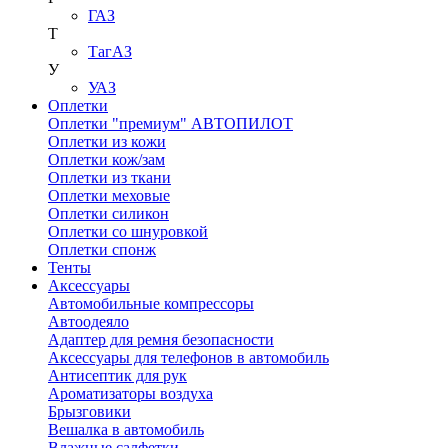
ГАЗ
Т
ТагАЗ
У
УАЗ
Оплетки
Оплетки "премиум" АВТОПИЛОТ
Оплетки из кожи
Оплетки кож/зам
Оплетки из ткани
Оплетки меховые
Оплетки силикон
Оплетки со шнуровкой
Оплетки спонж
Тенты
Аксессуары
Автомобильные компрессоры
Автоодеяло
Адаптер для ремня безопасности
Аксессуары для телефонов в автомобиль
Антисептик для рук
Ароматизаторы воздуха
Брызговики
Вешалка в автомобиль
Влажные салфетки