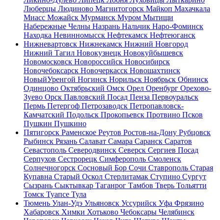
Люберцы
Людиново
Магнитогорск
Майкоп
Махачкала
Миасс
Можайск
Мурманск
Муром
Мытищи
Набережные Челны
Назрань
Нальчик
Наро-Фоминск
Находка
Невинномысск
Нефтекамск
Нефтеюганск
Нижневартовск
Нижнекамск
Нижний Новгород
Нижний Тагил
Новокузнецк
Новокуйбышевск
Новомосковск
Новороссийск
Новосибирск
Новочебоксарск
Новочеркасск
Новошахтинск
НовыйУренгой
Ногинск
Норильск
Ноябрьск
Обнинск
Одинцово
Октябрьский
Омск
Орел
Оренбург
Орехово-
Зуево
Орск
Павловский Посад
Пенза
Первоуральск
Пермь
Петергоф
Петрозаводск
Петропавловск-
Камчатский
Подольск
Прокопьевск
Протвино
Псков
Пушкин
Пушкино
Пятигорск
Раменское
Реутов
Ростов-на-Дону
Рубцовск
Рыбинск
Рязань
Салават
Самара
Саранск
Саратов
Севастополь
Северодвинск
Северск
Сергиев Посад
Серпухов
Сестрорецк
Симферополь
Смоленск
Солнечногорск
Сосновый Бор
Сочи
Ставрополь
Старая
Купавна
Старый Оскол
Стерлитамак
Ступино
Сургут
Сызрань
Сыктывкар
Таганрог
Тамбов
Тверь
Тольятти
Томск
Туапсе
Тула
Тюмень
Улан-Удэ
Ульяновск
Уссурийск
Уфа
Фрязино
Хабаровск
Химки
Хотьково
Чебоксары
Челябинск