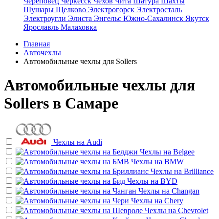
Череповец
Черкесск
Чехов
Чита
Шатура
Шахты
Шушары
Щелково
Электрогорск
Электросталь
Электроугли
Элиста
Энгельс
Южно-Сахалинск
Якутск
Ярославль
Малаховка
Главная
Авточехлы
Автомобильные чехлы для Sollers
Автомобильные чехлы для
Sollers в Самаре
Чехлы на
Audi
Чехлы на
Belgee
Чехлы на
BMW
Чехлы на
Brilliance
Чехлы на
BYD
Чехлы на
Changan
Чехлы на
Chery
Чехлы на
Chevrolet