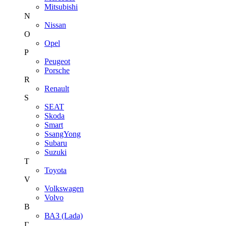
Mitsubishi
N
Nissan
O
Opel
P
Peugeot
Porsche
R
Renault
S
SEAT
Skoda
Smart
SsangYong
Subaru
Suzuki
T
Toyota
V
Volkswagen
Volvo
В
ВАЗ (Lada)
Г