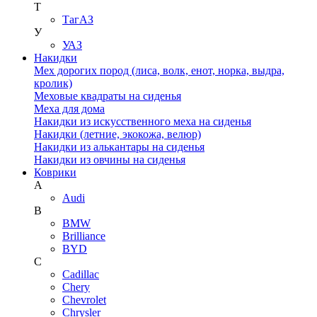
Т
ТагАЗ
У
УАЗ
Накидки
Мех дорогих пород (лиса, волк, енот, норка, выдра,
кролик)
Меховые квадраты на сиденья
Меха для дома
Накидки из искусственного меха на сиденья
Накидки (летние, экокожа, велюр)
Накидки из алькантары на сиденья
Накидки из овчины на сиденья
Коврики
A
Audi
B
BMW
Brilliance
BYD
C
Cadillac
Chery
Chevrolet
Chrysler