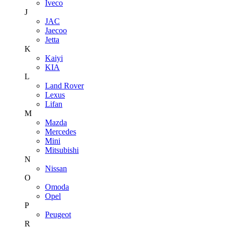
Iveco
J
JAC
Jaecoo
Jetta
K
Kaiyi
KIA
L
Land Rover
Lexus
Lifan
M
Mazda
Mercedes
Mini
Mitsubishi
N
Nissan
O
Omoda
Opel
P
Peugeot
R