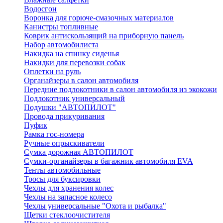
Водосгон
Воронка для горюче-смазочных материалов
Канистры топливные
Коврик антискользящий на приборную панель
Набор автомобилиста
Накидка на спинку сиденья
Накидки для перевозки собак
Оплетки на руль
Органайзеры в салон автомобиля
Передние подлокотники в салон автомобиля из экокожи
Подлокотник универсальный
Подушки "АВТОПИЛОТ"
Провода прикуривания
Пуфик
Рамка гос-номера
Ручные опрыскиватели
Сумка дорожная АВТОПИЛОТ
Сумки-органайзеры в багажник автомобиля EVA
Тенты автомобильные
Тросы для буксировки
Чехлы для хранения колес
Чехлы на запасное колесо
Чехлы универсальные "Охота и рыбалка"
Щетки стеклоочистителя