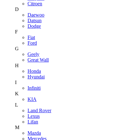
Citroen
D
Daewoo
Datsun
Dodge
F
Fiat
Ford
G
Geely
Great Wall
H
Honda
Hyundai
I
Infiniti
K
KIA
L
Land Rover
Lexus
Lifan
M
Mazda
Mercedes