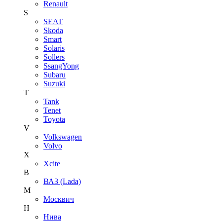
Renault
S
SEAT
Skoda
Smart
Solaris
Sollers
SsangYong
Subaru
Suzuki
T
Tank
Tenet
Toyota
V
Volkswagen
Volvo
X
Xcite
В
ВАЗ (Lada)
М
Москвич
Н
Нива