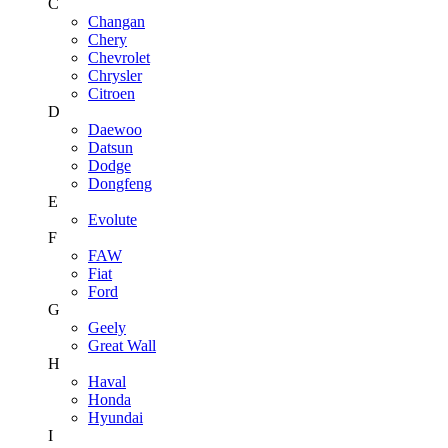
C
Changan
Chery
Chevrolet
Chrysler
Citroen
D
Daewoo
Datsun
Dodge
Dongfeng
E
Evolute
F
FAW
Fiat
Ford
G
Geely
Great Wall
H
Haval
Honda
Hyundai
I