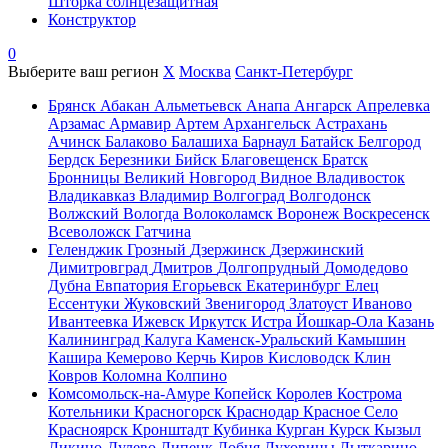
Шторка солнцезащитная
Конструктор
0
Выберите ваш регион
X
Москва
Санкт-Петербург
Брянск
Абакан
Альметьевск
Анапа
Ангарск
Апрелевка
Арзамас
Армавир
Артем
Архангельск
Астрахань
Ачинск
Балаково
Балашиха
Барнаул
Батайск
Белгород
Бердск
Березники
Бийск
Благовещенск
Братск
Бронницы
Великий Новгород
Видное
Владивосток
Владикавказ
Владимир
Волгоград
Волгодонск
Волжский
Вологда
Волоколамск
Воронеж
Воскресенск
Всеволожск
Гатчина
Геленджик
Грозный
Дзержинск
Дзержинский
Димитровград
Дмитров
Долгопрудный
Домодедово
Дубна
Евпатория
Егорьевск
Екатеринбург
Елец
Ессентуки
Жуковский
Звенигород
Златоуст
Иваново
Ивантеевка
Ижевск
Иркутск
Истра
Йошкар-Ола
Казань
Калининград
Калуга
Каменск-Уральский
Камышин
Кашира
Кемерово
Керчь
Киров
Кисловодск
Клин
Ковров
Коломна
Колпино
Комсомольск-на-Амуре
Копейск
Королев
Кострома
Котельники
Красногорск
Краснодар
Красное Село
Красноярск
Кронштадт
Кубинка
Курган
Курск
Кызыл
Ликино-Дулево
Липецк
Лобня
Луховицы
Лыткарино