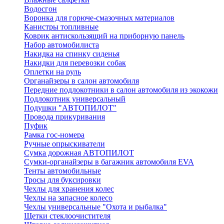
Водосгон
Воронка для горюче-смазочных материалов
Канистры топливные
Коврик антискользящий на приборную панель
Набор автомобилиста
Накидка на спинку сиденья
Накидки для перевозки собак
Оплетки на руль
Органайзеры в салон автомобиля
Передние подлокотники в салон автомобиля из экокожи
Подлокотник универсальный
Подушки "АВТОПИЛОТ"
Провода прикуривания
Пуфик
Рамка гос-номера
Ручные опрыскиватели
Сумка дорожная АВТОПИЛОТ
Сумки-органайзеры в багажник автомобиля EVA
Тенты автомобильные
Тросы для буксировки
Чехлы для хранения колес
Чехлы на запасное колесо
Чехлы универсальные "Охота и рыбалка"
Щетки стеклоочистителя