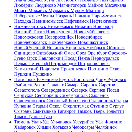
Люберцы
Людиново
Магнитогорск
Майкоп
Махачкала
Миасс
Можайск
Мурманск
Муром
Мытищи
Набережные Челны
Назрань
Нальчик
Наро-Фоминск
Находка
Невинномысск
Нефтекамск
Нефтеюганск
Нижневартовск
Нижнекамск
Нижний Новгород
Нижний Тагил
Новокузнецк
Новокуйбышевск
Новомосковск
Новороссийск
Новосибирск
Новочебоксарск
Новочеркасск
Новошахтинск
НовыйУренгой
Ногинск
Норильск
Ноябрьск
Обнинск
Одинцово
Октябрьский
Омск
Орел
Оренбург
Орехово-
Зуево
Орск
Павловский Посад
Пенза
Первоуральск
Пермь
Петергоф
Петрозаводск
Петропавловск-
Камчатский
Подольск
Прокопьевск
Протвино
Псков
Пушкин
Пушкино
Пятигорск
Раменское
Реутов
Ростов-на-Дону
Рубцовск
Рыбинск
Рязань
Салават
Самара
Саранск
Саратов
Севастополь
Северодвинск
Северск
Сергиев Посад
Серпухов
Сестрорецк
Симферополь
Смоленск
Солнечногорск
Сосновый Бор
Сочи
Ставрополь
Старая
Купавна
Старый Оскол
Стерлитамак
Ступино
Сургут
Сызрань
Сыктывкар
Таганрог
Тамбов
Тверь
Тольятти
Томск
Туапсе
Тула
Тюмень
Улан-Удэ
Ульяновск
Уссурийск
Уфа
Фрязино
Хабаровск
Химки
Хотьково
Чебоксары
Челябинск