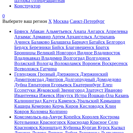
Шторка солнцезащитная
Конструктор
0
Выберите ваш регион
X
Москва
Санкт-Петербург
Брянск
Абакан
Альметьевск
Анапа
Ангарск
Апрелевка
Арзамас
Армавир
Артем
Архангельск
Астрахань
Ачинск
Балаково
Балашиха
Барнаул
Батайск
Белгород
Бердск
Березники
Бийск
Благовещенск
Братск
Бронницы
Великий Новгород
Видное
Владивосток
Владикавказ
Владимир
Волгоград
Волгодонск
Волжский
Вологда
Волоколамск
Воронеж
Воскресенск
Всеволожск
Гатчина
Геленджик
Грозный
Дзержинск
Дзержинский
Димитровград
Дмитров
Долгопрудный
Домодедово
Дубна
Евпатория
Егорьевск
Екатеринбург
Елец
Ессентуки
Жуковский
Звенигород
Златоуст
Иваново
Ивантеевка
Ижевск
Иркутск
Истра
Йошкар-Ола
Казань
Калининград
Калуга
Каменск-Уральский
Камышин
Кашира
Кемерово
Керчь
Киров
Кисловодск
Клин
Ковров
Коломна
Колпино
Комсомольск-на-Амуре
Копейск
Королев
Кострома
Котельники
Красногорск
Краснодар
Красное Село
Красноярск
Кронштадт
Кубинка
Курган
Курск
Кызыл
Ликино-Дулево
Липецк
Лобня
Луховицы
Лыткарино