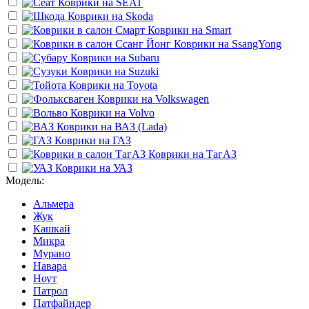
Коврики на
SEAT
Коврики на
Skoda
Коврики на
Smart
Коврики на
SsangYong
Коврики на
Subaru
Коврики на
Suzuki
Коврики на
Toyota
Коврики на
Volkswagen
Коврики на
Volvo
Коврики на
ВАЗ (Lada)
Коврики на
ГАЗ
Коврики на
ТагАЗ
Коврики на
УАЗ
Модель:
Альмера
Жук
Кашкай
Микра
Мурано
Навара
Ноут
Патрол
Патфайндер