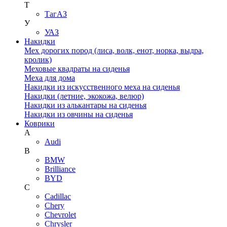
Т
ТагАЗ
У
УАЗ
Накидки
Мех дорогих пород (лиса, волк, енот, норка, выдра,
кролик)
Меховые квадраты на сиденья
Меха для дома
Накидки из искусственного меха на сиденья
Накидки (летние, экокожа, велюр)
Накидки из алькантары на сиденья
Накидки из овчины на сиденья
Коврики
A
Audi
B
BMW
Brilliance
BYD
C
Cadillac
Chery
Chevrolet
Chrysler