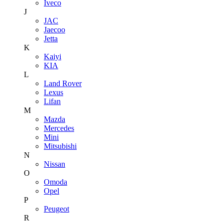
Iveco
J
JAC
Jaecoo
Jetta
K
Kaiyi
KIA
L
Land Rover
Lexus
Lifan
M
Mazda
Mercedes
Mini
Mitsubishi
N
Nissan
O
Omoda
Opel
P
Peugeot
R