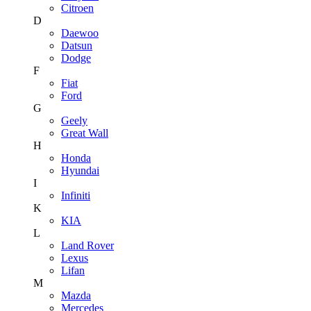
Citroen
D
Daewoo
Datsun
Dodge
F
Fiat
Ford
G
Geely
Great Wall
H
Honda
Hyundai
I
Infiniti
K
KIA
L
Land Rover
Lexus
Lifan
M
Mazda
Mercedes