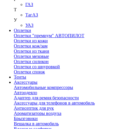
ГАЗ
Т
ТагАЗ
У
УАЗ
Оплетки
Оплетки "премиум" АВТОПИЛОТ
Оплетки из кожи
Оплетки кож/зам
Оплетки из ткани
Оплетки меховые
Оплетки силикон
Оплетки со шнуровкой
Оплетки спонж
Тенты
Аксессуары
Автомобильные компрессоры
Автоодеяло
Адаптер для ремня безопасности
Аксессуары для телефонов в автомобиль
Антисептик для рук
Ароматизаторы воздуха
Брызговики
Вешалка в автомобиль
Влажные салфетки