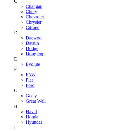
C
Changan
Chery
Chevrolet
Chrysler
Citroen
D
Daewoo
Datsun
Dodge
Dongfeng
E
Evolute
F
FAW
Fiat
Ford
G
Geely
Great Wall
H
Haval
Honda
Hyundai
I