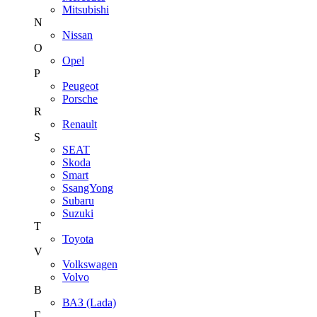
Mitsubishi
N
Nissan
O
Opel
P
Peugeot
Porsche
R
Renault
S
SEAT
Skoda
Smart
SsangYong
Subaru
Suzuki
T
Toyota
V
Volkswagen
Volvo
В
ВАЗ (Lada)
Г