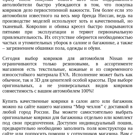
автолюбители быстро убеждаются в том, что покупка
ковриков дело первостепенной важности. Тем более если это
автомобили известного на весь мир бренда Ниссан, ведь на
производстве моделей используют хоть и качественный, но
тканевый. Ковролин и обивка кресел быстро покрываются
пятнами при эксплуатации и теряют первоначальную
привлекательность. Их отсутствие обернется необходимостью
частых и утомительных уборок в салоне и багажнике, а также
– загрязнением обшивки пола, одежды и обуви.
Сегодня выбор ковриков для автомобиля Nissan не
ограничиваются только резиновыми, в ассортименте
магазинов есть текстильные, кожаные и из современного
износостойкого материала EVA. Исполнение может быть как
обычное, так и 3D для ценителей особой красоты. При выборе
оригинальных, а не универсальных видов ковриков
совместимость с вашим автомобилем 100%!
Купить качественные коврики в салон авто или багажник
можно на сайте нашего магазина “Мир чехлов” с доставкой в
любой город России. Вы можете самостоятельно выбрать
оригинальные коврики для багажника отдельно или комплект
под свои предпочтения. Доступен индивидуальный пошив,
предварительно необходимо заполнить поля конструктора на
сайте или попросить помощи у сотрудников магазина. Вам с