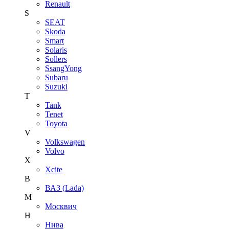
Renault
S
SEAT
Skoda
Smart
Solaris
Sollers
SsangYong
Subaru
Suzuki
T
Tank
Tenet
Toyota
V
Volkswagen
Volvo
X
Xcite
В
ВАЗ (Lada)
М
Москвич
Н
Нива