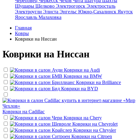
Череповец
Черкесск
Чехов
Чита
Шатура
Шахты
Шушары
Щелково
Электрогорск
Электросталь
Электроугли
Элиста
Энгельс
Южно-Сахалинск
Якутск
Ярославль
Малаховка
Главная
Ковры
Коврики на Ниссан
Коврики на Ниссан
Коврики на
Audi
Коврики на
BMW
Коврики на
Brilliance
Коврики на
BYD
Коврики на
Cadillac
Коврики на
Chery
Коврики на
Chevrolet
Коврики на
Chrysler
Коврики на
Citroen