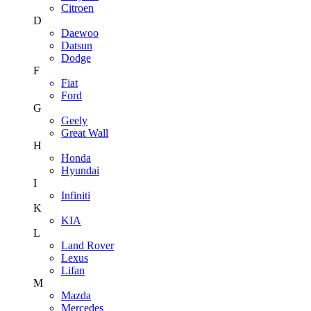
Citroen
D
Daewoo
Datsun
Dodge
F
Fiat
Ford
G
Geely
Great Wall
H
Honda
Hyundai
I
Infiniti
K
KIA
L
Land Rover
Lexus
Lifan
M
Mazda
Mercedes