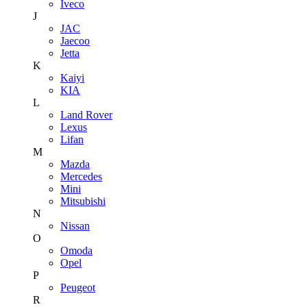
Iveco
J
JAC
Jaecoo
Jetta
K
Kaiyi
KIA
L
Land Rover
Lexus
Lifan
M
Mazda
Mercedes
Mini
Mitsubishi
N
Nissan
O
Omoda
Opel
P
Peugeot
R