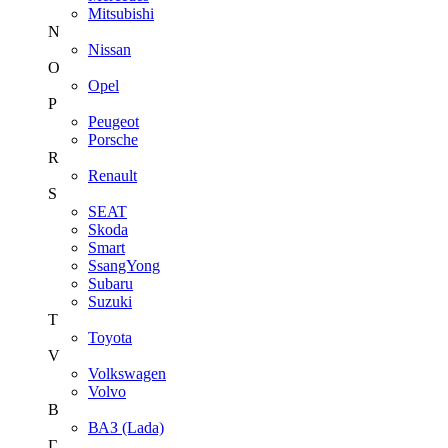
Mitsubishi
N
Nissan
O
Opel
P
Peugeot
Porsche
R
Renault
S
SEAT
Skoda
Smart
SsangYong
Subaru
Suzuki
T
Toyota
V
Volkswagen
Volvo
В
ВАЗ (Lada)
Г