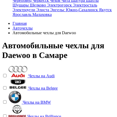
Череповец
Черкесск
Чехов
Чита
Шатура
Шахты
Шушары
Щелково
Электрогорск
Электросталь
Электроугли
Элиста
Энгельс
Южно-Сахалинск
Якутск
Ярославль
Малаховка
Главная
Авточехлы
Автомобильные чехлы для Daewoo
Автомобильные чехлы для
Daewoo в Самаре
Чехлы на
Audi
Чехлы на
Belgee
Чехлы на
BMW
Чехлы на
Brilliance