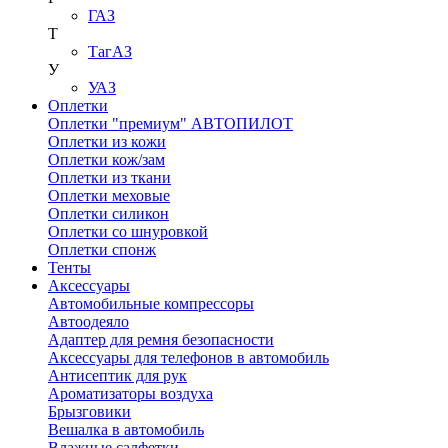
ГАЗ
Т
ТагАЗ
У
УАЗ
Оплетки
Оплетки "премиум" АВТОПИЛОТ
Оплетки из кожи
Оплетки кож/зам
Оплетки из ткани
Оплетки меховые
Оплетки силикон
Оплетки со шнуровкой
Оплетки спонж
Тенты
Аксессуары
Автомобильные компрессоры
Автоодеяло
Адаптер для ремня безопасности
Аксессуары для телефонов в автомобиль
Антисептик для рук
Ароматизаторы воздуха
Брызговики
Вешалка в автомобиль
Влажные салфетки