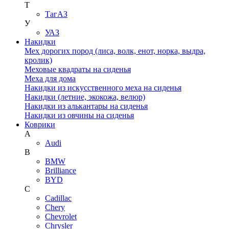
Т
ТагАЗ
У
УАЗ
Накидки
Мех дорогих пород (лиса, волк, енот, норка, выдра,
кролик)
Меховые квадраты на сиденья
Меха для дома
Накидки из искусственного меха на сиденья
Накидки (летние, экокожа, велюр)
Накидки из алькантары на сиденья
Накидки из овчины на сиденья
Коврики
A
Audi
B
BMW
Brilliance
BYD
C
Cadillac
Chery
Chevrolet
Chrysler