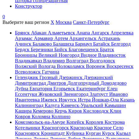
Шторка солнцезащитная
Конструктор
0
Выберите ваш регион
X
Москва
Санкт-Петербург
Брянск
Абакан
Альметьевск
Анапа
Ангарск
Апрелевка
Арзамас
Армавир
Артем
Архангельск
Астрахань
Ачинск
Балаково
Балашиха
Барнаул
Батайск
Белгород
Бердск
Березники
Бийск
Благовещенск
Братск
Бронницы
Великий Новгород
Видное
Владивосток
Владикавказ
Владимир
Волгоград
Волгодонск
Волжский
Вологда
Волоколамск
Воронеж
Воскресенск
Всеволожск
Гатчина
Геленджик
Грозный
Дзержинск
Дзержинский
Димитровград
Дмитров
Долгопрудный
Домодедово
Дубна
Евпатория
Егорьевск
Екатеринбург
Елец
Ессентуки
Жуковский
Звенигород
Златоуст
Иваново
Ивантеевка
Ижевск
Иркутск
Истра
Йошкар-Ола
Казань
Калининград
Калуга
Каменск-Уральский
Камышин
Кашира
Кемерово
Керчь
Киров
Кисловодск
Клин
Ковров
Коломна
Колпино
Комсомольск-на-Амуре
Копейск
Королев
Кострома
Котельники
Красногорск
Краснодар
Красное Село
Красноярск
Кронштадт
Кубинка
Курган
Курск
Кызыл
Ликино-Дулево
Липецк
Лобня
Луховицы
Лыткарино