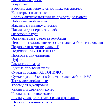
Водосгон
Воронка для горюче-смазочных материалов
Канистры топливные
Коврик антискользящий на приборную панель
Набор автомобилиста
Накидка на спинку сиденья
Накидки для перевозки собак
Оплетки на руль
Органайзеры в салон автомобиля
Передние подлокотники в салон автомобиля из экокожи
Подлокотник универсальный
Подушки "АВТОПИЛОТ"
Провода прикуривания
Пуфик
Рамка гос-номера
Ручные опрыскиватели
Сумка дорожная АВТОПИЛОТ
Сумки-органайзеры в багажник автомобиля EVA
Тенты автомобильные
Тросы для буксировки
Чехлы для хранения колес
Чехлы на запасное колесо
Чехлы универсальные "Охота и рыбалка"
Щетки стеклоочистителя