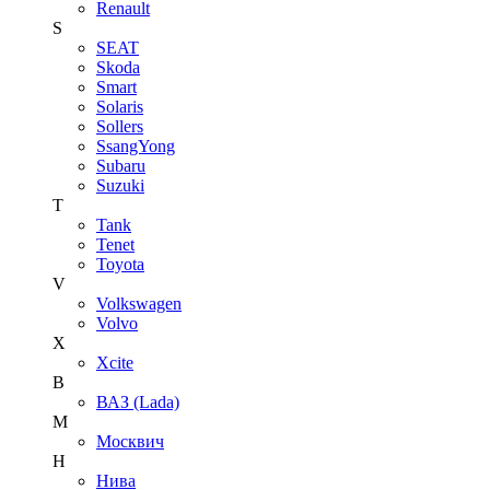
Renault
S
SEAT
Skoda
Smart
Solaris
Sollers
SsangYong
Subaru
Suzuki
T
Tank
Tenet
Toyota
V
Volkswagen
Volvo
X
Xcite
В
ВАЗ (Lada)
М
Москвич
Н
Нива