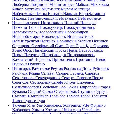
Люберцы
Людиново
Магнитогорск
Майкоп
Махачкала
Миасс
Можайск
Мурманск
Муром
Мытищи
Набережные Челны
Назрань
Нальчик
Наро-Фоминск
Находка
Невинномысск
Нефтекамск
Нефтеюганск
Нижневартовск
Нижнекамск
Нижний Новгород
Нижний Тагил
Новокузнецк
Новокуйбышевск
Новомосковск
Новороссийск
Новосибирск
Новочебоксарск
Новочеркасск
Новошахтинск
НовыйУренгой
Ногинск
Норильск
Ноябрьск
Обнинск
Одинцово
Октябрьский
Омск
Орел
Оренбург
Орехово-
Зуево
Орск
Павловский Посад
Пенза
Первоуральск
Пермь
Петергоф
Петрозаводск
Петропавловск-
Камчатский
Подольск
Прокопьевск
Протвино
Псков
Пушкин
Пушкино
Пятигорск
Раменское
Реутов
Ростов-на-Дону
Рубцовск
Рыбинск
Рязань
Салават
Самара
Саранск
Саратов
Севастополь
Северодвинск
Северск
Сергиев Посад
Серпухов
Сестрорецк
Симферополь
Смоленск
Солнечногорск
Сосновый Бор
Сочи
Ставрополь
Старая
Купавна
Старый Оскол
Стерлитамак
Ступино
Сургут
Сызрань
Сыктывкар
Таганрог
Тамбов
Тверь
Тольятти
Томск
Туапсе
Тула
Тюмень
Улан-Удэ
Ульяновск
Уссурийск
Уфа
Фрязино
Хабаровск
Химки
Хотьково
Чебоксары
Челябинск