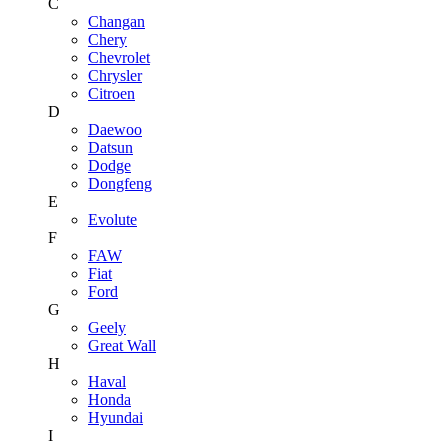
C
Changan
Chery
Chevrolet
Chrysler
Citroen
D
Daewoo
Datsun
Dodge
Dongfeng
E
Evolute
F
FAW
Fiat
Ford
G
Geely
Great Wall
H
Haval
Honda
Hyundai
I