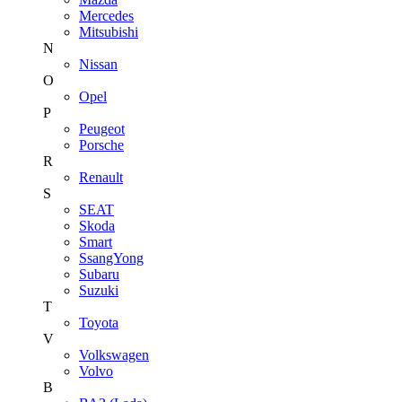
Mercedes
Mitsubishi
N
Nissan
O
Opel
P
Peugeot
Porsche
R
Renault
S
SEAT
Skoda
Smart
SsangYong
Subaru
Suzuki
T
Toyota
V
Volkswagen
Volvo
В