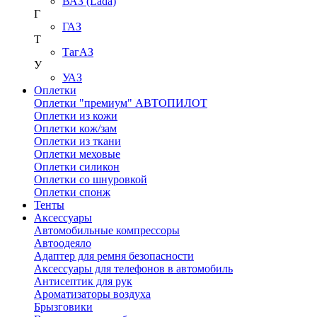
ВАЗ (Lada)
Г
ГАЗ
Т
ТагАЗ
У
УАЗ
Оплетки
Оплетки "премиум" АВТОПИЛОТ
Оплетки из кожи
Оплетки кож/зам
Оплетки из ткани
Оплетки меховые
Оплетки силикон
Оплетки со шнуровкой
Оплетки спонж
Тенты
Аксессуары
Автомобильные компрессоры
Автоодеяло
Адаптер для ремня безопасности
Аксессуары для телефонов в автомобиль
Антисептик для рук
Ароматизаторы воздуха
Брызговики