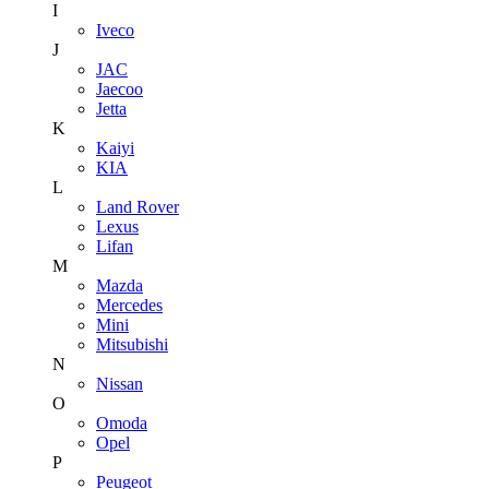
I
Iveco
J
JAC
Jaecoo
Jetta
K
Kaiyi
KIA
L
Land Rover
Lexus
Lifan
M
Mazda
Mercedes
Mini
Mitsubishi
N
Nissan
O
Omoda
Opel
P
Peugeot