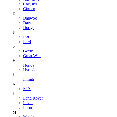
Chrysler
Citroen
D
Daewoo
Datsun
Dodge
F
Fiat
Ford
G
Geely
Great Wall
H
Honda
Hyundai
I
Infiniti
K
KIA
L
Land Rover
Lexus
Lifan
M
Mazda