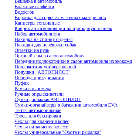
Вешалка в автомобиль
Влажные салфетки
Водосгон
Воронка для горюче-смазочных материалов
Канистры топливные
Коврик антискользящий на приборную панель
Набор автомобилиста
Накидка на спинку сиденья
Накидки для перевозки собак
Оплетки на руль
Органайзеры в салон автомобиля
Передние подлокотники в салон автомобиля из экокожи
Подлокотник универсальный
Подушки "АВТОПИЛОТ"
Провода прикуривания
Пуфик
Рамка гос-номера
Ручные опрыскиватели
Сумка дорожная АВТОПИЛОТ
Сумки-органайзеры в багажник автомобиля EVA
Тенты автомобильные
Тросы для буксировки
Чехлы для хранения колес
Чехлы на запасное колесо
Чехлы универсальные "Охота и рыбалка"