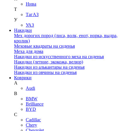
Нива
Т
ТагАЗ
У
УАЗ
Накидки
Мех дорогих пород (лиса, волк, енот, норка, выдра,
кролик)
Меховые квадраты на сиденья
Меха для дома
Накидки из искусственного меха на сиденья
Накидки (летние, экокожа, велюр)
Накидки из алькантары на сиденья
Накидки из овчины на сиденья
Коврики
A
Audi
B
BMW
Brilliance
BYD
C
Cadillac
Chery
Chevrolet