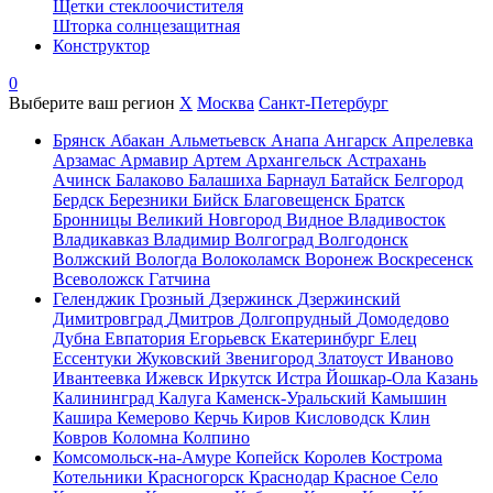
Щетки стеклоочистителя
Шторка солнцезащитная
Конструктор
0
Выберите ваш регион
X
Москва
Санкт-Петербург
Брянск
Абакан
Альметьевск
Анапа
Ангарск
Апрелевка
Арзамас
Армавир
Артем
Архангельск
Астрахань
Ачинск
Балаково
Балашиха
Барнаул
Батайск
Белгород
Бердск
Березники
Бийск
Благовещенск
Братск
Бронницы
Великий Новгород
Видное
Владивосток
Владикавказ
Владимир
Волгоград
Волгодонск
Волжский
Вологда
Волоколамск
Воронеж
Воскресенск
Всеволожск
Гатчина
Геленджик
Грозный
Дзержинск
Дзержинский
Димитровград
Дмитров
Долгопрудный
Домодедово
Дубна
Евпатория
Егорьевск
Екатеринбург
Елец
Ессентуки
Жуковский
Звенигород
Златоуст
Иваново
Ивантеевка
Ижевск
Иркутск
Истра
Йошкар-Ола
Казань
Калининград
Калуга
Каменск-Уральский
Камышин
Кашира
Кемерово
Керчь
Киров
Кисловодск
Клин
Ковров
Коломна
Колпино
Комсомольск-на-Амуре
Копейск
Королев
Кострома
Котельники
Красногорск
Краснодар
Красное Село