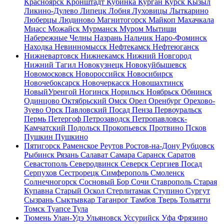
Красноярск
Кронштадт
Кубинка
Курган
Курск
Кызыл
Ликино-Дулево
Липецк
Лобня
Луховицы
Лыткарино
Люберцы
Людиново
Магнитогорск
Майкоп
Махачкала
Миасс
Можайск
Мурманск
Муром
Мытищи
Набережные Челны
Назрань
Нальчик
Наро-Фоминск
Находка
Невинномысск
Нефтекамск
Нефтеюганск
Нижневартовск
Нижнекамск
Нижний Новгород
Нижний Тагил
Новокузнецк
Новокуйбышевск
Новомосковск
Новороссийск
Новосибирск
Новочебоксарск
Новочеркасск
Новошахтинск
НовыйУренгой
Ногинск
Норильск
Ноябрьск
Обнинск
Одинцово
Октябрьский
Омск
Орел
Оренбург
Орехово-
Зуево
Орск
Павловский Посад
Пенза
Первоуральск
Пермь
Петергоф
Петрозаводск
Петропавловск-
Камчатский
Подольск
Прокопьевск
Протвино
Псков
Пушкин
Пушкино
Пятигорск
Раменское
Реутов
Ростов-на-Дону
Рубцовск
Рыбинск
Рязань
Салават
Самара
Саранск
Саратов
Севастополь
Северодвинск
Северск
Сергиев Посад
Серпухов
Сестрорецк
Симферополь
Смоленск
Солнечногорск
Сосновый Бор
Сочи
Ставрополь
Старая
Купавна
Старый Оскол
Стерлитамак
Ступино
Сургут
Сызрань
Сыктывкар
Таганрог
Тамбов
Тверь
Тольятти
Томск
Туапсе
Тула
Тюмень
Улан-Удэ
Ульяновск
Уссурийск
Уфа
Фрязино