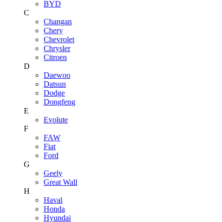
BYD
C
Changan
Chery
Chevrolet
Chrysler
Citroen
D
Daewoo
Datsun
Dodge
Dongfeng
E
Evolute
F
FAW
Fiat
Ford
G
Geely
Great Wall
H
Haval
Honda
Hyundai