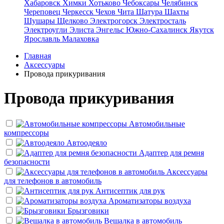
Хабаровск
Химки
Хотьково
Чебоксары
Челябинск
Череповец
Черкесск
Чехов
Чита
Шатура
Шахты
Шушары
Щелково
Электрогорск
Электросталь
Электроугли
Элиста
Энгельс
Южно-Сахалинск
Якутск
Ярославль
Малаховка
Главная
Аксессуары
Провода прикуривания
Провода прикуривания
Автомобильные
компрессоры
Автоодеяло
Адаптер для ремня
безопасности
Аксессуары
для телефонов в автомобиль
Антисептик для рук
Ароматизаторы воздуха
Брызговики
Вешалка в автомобиль