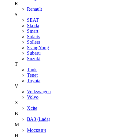
R
Renault
S
SEAT
Skoda
Smart
Solaris
Sollers
SsangYong
Subaru
Suzuki
T
Tank
Tenet
Toyota
V
Volkswagen
Volvo
X
Xcite
В
ВАЗ (Lada)
М
Москвич
Н