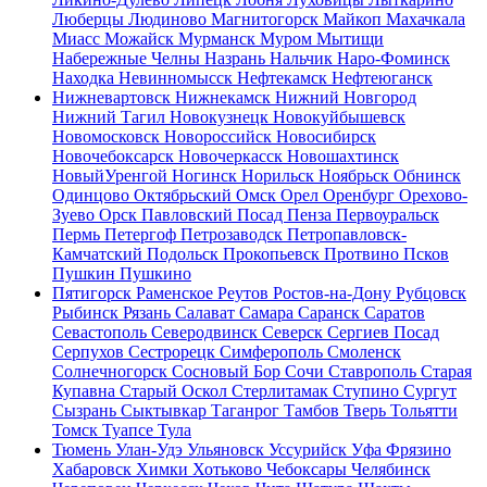
Люберцы
Людиново
Магнитогорск
Майкоп
Махачкала
Миасс
Можайск
Мурманск
Муром
Мытищи
Набережные Челны
Назрань
Нальчик
Наро-Фоминск
Находка
Невинномысск
Нефтекамск
Нефтеюганск
Нижневартовск
Нижнекамск
Нижний Новгород
Нижний Тагил
Новокузнецк
Новокуйбышевск
Новомосковск
Новороссийск
Новосибирск
Новочебоксарск
Новочеркасск
Новошахтинск
НовыйУренгой
Ногинск
Норильск
Ноябрьск
Обнинск
Одинцово
Октябрьский
Омск
Орел
Оренбург
Орехово-
Зуево
Орск
Павловский Посад
Пенза
Первоуральск
Пермь
Петергоф
Петрозаводск
Петропавловск-
Камчатский
Подольск
Прокопьевск
Протвино
Псков
Пушкин
Пушкино
Пятигорск
Раменское
Реутов
Ростов-на-Дону
Рубцовск
Рыбинск
Рязань
Салават
Самара
Саранск
Саратов
Севастополь
Северодвинск
Северск
Сергиев Посад
Серпухов
Сестрорецк
Симферополь
Смоленск
Солнечногорск
Сосновый Бор
Сочи
Ставрополь
Старая
Купавна
Старый Оскол
Стерлитамак
Ступино
Сургут
Сызрань
Сыктывкар
Таганрог
Тамбов
Тверь
Тольятти
Томск
Туапсе
Тула
Тюмень
Улан-Удэ
Ульяновск
Уссурийск
Уфа
Фрязино
Хабаровск
Химки
Хотьково
Чебоксары
Челябинск