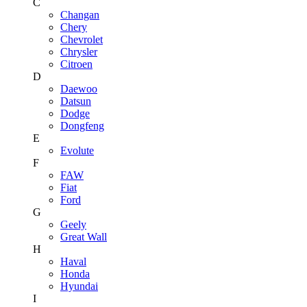
C
Changan
Chery
Chevrolet
Chrysler
Citroen
D
Daewoo
Datsun
Dodge
Dongfeng
E
Evolute
F
FAW
Fiat
Ford
G
Geely
Great Wall
H
Haval
Honda
Hyundai
I