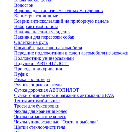
Водосгон
Воронка для горюче-смазочных материалов
Канистры топливные
Коврик антискользящий на приборную панель
Набор автомобилиста
Накидка на спинку сиденья
Накидки для перевозки собак
Оплетки на руль
Органайзеры в салон автомобиля
Передние подлокотники в салон автомобиля из экокожи
Подлокотник универсальный
Подушки "АВТОПИЛОТ"
Провода прикуривания
Пуфик
Рамка гос-номера
Ручные опрыскиватели
Сумка дорожная АВТОПИЛОТ
Сумки-органайзеры в багажник автомобиля EVA
Тенты автомобильные
Тросы для буксировки
Чехлы для хранения колес
Чехлы на запасное колесо
Чехлы универсальные "Охота и рыбалка"
Щетки стеклоочистителя