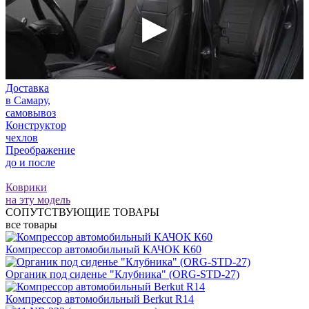
Доставка
в Самару,
самовывоз
Конструктор
чехлов
Преображение
до и после
Коврики
на эту модель
СОПУТСТВУЮЩИЕ ТОВАРЫ
все товары
Компрессор автомобильный КАЧОК К60
Органик под сиденье "Клубника" (ORG-STD-27)
Компрессор автомобильный Berkut R14