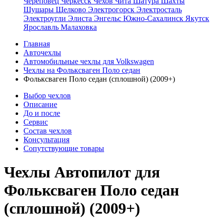
Череповец
Черкесск
Чехов
Чита
Шатура
Шахты
Шушары
Щелково
Электрогорск
Электросталь
Электроугли
Элиста
Энгельс
Южно-Сахалинск
Якутск
Ярославль
Малаховка
Главная
Авточехлы
Автомобильные чехлы для Volkswagen
Чехлы на Фольксваген Поло седан
Фольксваген Поло седан (сплошной) (2009+)
Выбор чехлов
Описание
До и после
Сервис
Состав чехлов
Консультация
Сопутствующие товары
Чехлы Автопилот для
Фольксваген Поло седан
(сплошной) (2009+)