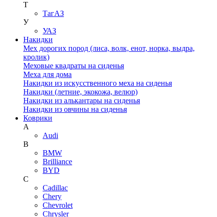
Т
ТагАЗ
У
УАЗ
Накидки
Мех дорогих пород (лиса, волк, енот, норка, выдра,
кролик)
Меховые квадраты на сиденья
Меха для дома
Накидки из искусственного меха на сиденья
Накидки (летние, экокожа, велюр)
Накидки из алькантары на сиденья
Накидки из овчины на сиденья
Коврики
A
Audi
B
BMW
Brilliance
BYD
C
Cadillac
Chery
Chevrolet
Chrysler