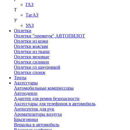
ГАЗ
Т
ТагАЗ
У
УАЗ
Оплетки
Оплетки "премиум" АВТОПИЛОТ
Оплетки из кожи
Оплетки кож/зам
Оплетки из ткани
Оплетки меховые
Оплетки силикон
Оплетки со шнуровкой
Оплетки спонж
Тенты
Аксессуары
Автомобильные компрессоры
Автоодеяло
Адаптер для ремня безопасности
Аксессуары для телефонов в автомобиль
Антисептик для рук
Ароматизаторы воздуха
Брызговики
Вешалка в автомобиль
Влажные салфетки