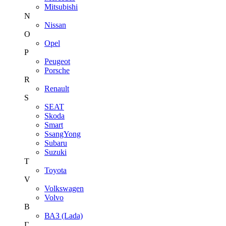
Mitsubishi
N
Nissan
O
Opel
P
Peugeot
Porsche
R
Renault
S
SEAT
Skoda
Smart
SsangYong
Subaru
Suzuki
T
Toyota
V
Volkswagen
Volvo
В
ВАЗ (Lada)
Г