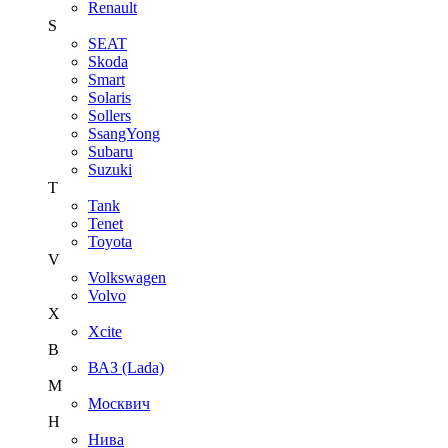
Renault
S
SEAT
Skoda
Smart
Solaris
Sollers
SsangYong
Subaru
Suzuki
T
Tank
Tenet
Toyota
V
Volkswagen
Volvo
X
Xcite
В
ВАЗ (Lada)
М
Москвич
Н
Нива