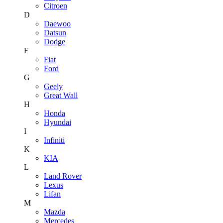
Citroen
D
Daewoo
Datsun
Dodge
F
Fiat
Ford
G
Geely
Great Wall
H
Honda
Hyundai
I
Infiniti
K
KIA
L
Land Rover
Lexus
Lifan
M
Mazda
Mercedes