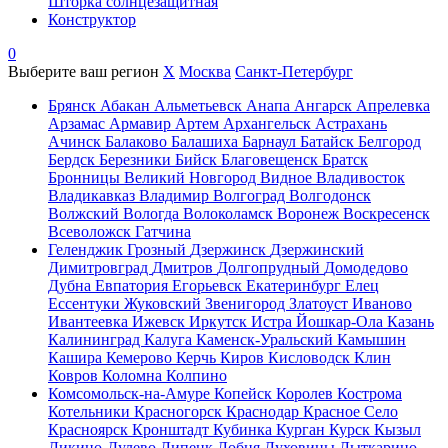
Шторка солнцезащитная
Конструктор
0
Выберите ваш регион
X
Москва
Санкт-Петербург
Брянск
Абакан
Альметьевск
Анапа
Ангарск
Апрелевка
Арзамас
Армавир
Артем
Архангельск
Астрахань
Ачинск
Балаково
Балашиха
Барнаул
Батайск
Белгород
Бердск
Березники
Бийск
Благовещенск
Братск
Бронницы
Великий Новгород
Видное
Владивосток
Владикавказ
Владимир
Волгоград
Волгодонск
Волжский
Вологда
Волоколамск
Воронеж
Воскресенск
Всеволожск
Гатчина
Геленджик
Грозный
Дзержинск
Дзержинский
Димитровград
Дмитров
Долгопрудный
Домодедово
Дубна
Евпатория
Егорьевск
Екатеринбург
Елец
Ессентуки
Жуковский
Звенигород
Златоуст
Иваново
Ивантеевка
Ижевск
Иркутск
Истра
Йошкар-Ола
Казань
Калининград
Калуга
Каменск-Уральский
Камышин
Кашира
Кемерово
Керчь
Киров
Кисловодск
Клин
Ковров
Коломна
Колпино
Комсомольск-на-Амуре
Копейск
Королев
Кострома
Котельники
Красногорск
Краснодар
Красное Село
Красноярск
Кронштадт
Кубинка
Курган
Курск
Кызыл
Ликино-Дулево
Липецк
Лобня
Луховицы
Лыткарино