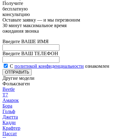
Получите
беcплатную
консультцию
Оставьте заявку — и мы перезвоним
30
минут
максимальное время
ожидания звонка
Введите ВАШЕ ИМЯ
Введите ВАШ ТЕЛЕФОН
С
политикой конфиденциальности
ознакомлен
ОТПРАВИТЬ
Другие модели
Фольксваген
Beetle
T7
Амарок
Бора
Гольф
Джетта
Кадди
Крафтер
Пассат