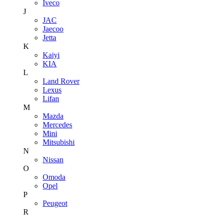
Iveco
J
JAC
Jaecoo
Jetta
K
Kaiyi
KIA
L
Land Rover
Lexus
Lifan
M
Mazda
Mercedes
Mini
Mitsubishi
N
Nissan
O
Omoda
Opel
P
Peugeot
R