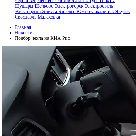
Череповец
Черкесск
Чехов
Чита
Шатура
Шахты
Шушары
Щелково
Электрогорск
Электросталь
Электроугли
Элиста
Энгельс
Южно-Сахалинск
Якутск
Ярославль
Малаховка
Главная
Новости
Подбор чехла на КИА Рио