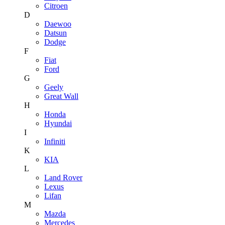
Citroen
D
Daewoo
Datsun
Dodge
F
Fiat
Ford
G
Geely
Great Wall
H
Honda
Hyundai
I
Infiniti
K
KIA
L
Land Rover
Lexus
Lifan
M
Mazda
Mercedes