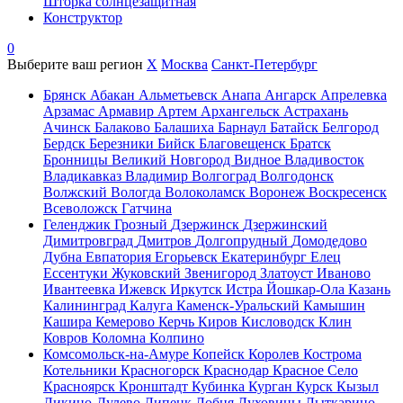
Шторка солнцезащитная
Конструктор
0
Выберите ваш регион
X
Москва
Санкт-Петербург
Брянск
Абакан
Альметьевск
Анапа
Ангарск
Апрелевка
Арзамас
Армавир
Артем
Архангельск
Астрахань
Ачинск
Балаково
Балашиха
Барнаул
Батайск
Белгород
Бердск
Березники
Бийск
Благовещенск
Братск
Бронницы
Великий Новгород
Видное
Владивосток
Владикавказ
Владимир
Волгоград
Волгодонск
Волжский
Вологда
Волоколамск
Воронеж
Воскресенск
Всеволожск
Гатчина
Геленджик
Грозный
Дзержинск
Дзержинский
Димитровград
Дмитров
Долгопрудный
Домодедово
Дубна
Евпатория
Егорьевск
Екатеринбург
Елец
Ессентуки
Жуковский
Звенигород
Златоуст
Иваново
Ивантеевка
Ижевск
Иркутск
Истра
Йошкар-Ола
Казань
Калининград
Калуга
Каменск-Уральский
Камышин
Кашира
Кемерово
Керчь
Киров
Кисловодск
Клин
Ковров
Коломна
Колпино
Комсомольск-на-Амуре
Копейск
Королев
Кострома
Котельники
Красногорск
Краснодар
Красное Село
Красноярск
Кронштадт
Кубинка
Курган
Курск
Кызыл
Ликино-Дулево
Липецк
Лобня
Луховицы
Лыткарино