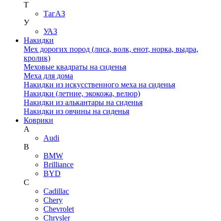
Т
ТагАЗ
У
УАЗ
Накидки
Мех дорогих пород (лиса, волк, енот, норка, выдра,
кролик)
Меховые квадраты на сиденья
Меха для дома
Накидки из искусственного меха на сиденья
Накидки (летние, экокожа, велюр)
Накидки из алькантары на сиденья
Накидки из овчины на сиденья
Коврики
A
Audi
B
BMW
Brilliance
BYD
C
Cadillac
Chery
Chevrolet
Chrysler