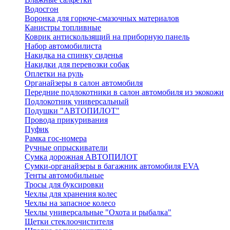
Водосгон
Воронка для горюче-смазочных материалов
Канистры топливные
Коврик антискользящий на приборную панель
Набор автомобилиста
Накидка на спинку сиденья
Накидки для перевозки собак
Оплетки на руль
Органайзеры в салон автомобиля
Передние подлокотники в салон автомобиля из экокожи
Подлокотник универсальный
Подушки "АВТОПИЛОТ"
Провода прикуривания
Пуфик
Рамка гос-номера
Ручные опрыскиватели
Сумка дорожная АВТОПИЛОТ
Сумки-органайзеры в багажник автомобиля EVA
Тенты автомобильные
Тросы для буксировки
Чехлы для хранения колес
Чехлы на запасное колесо
Чехлы универсальные "Охота и рыбалка"
Щетки стеклоочистителя