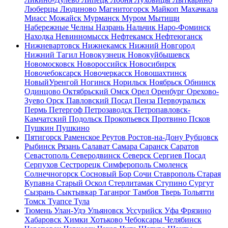
Люберцы
Людиново
Магнитогорск
Майкоп
Махачкала
Миасс
Можайск
Мурманск
Муром
Мытищи
Набережные Челны
Назрань
Нальчик
Наро-Фоминск
Находка
Невинномысск
Нефтекамск
Нефтеюганск
Нижневартовск
Нижнекамск
Нижний Новгород
Нижний Тагил
Новокузнецк
Новокуйбышевск
Новомосковск
Новороссийск
Новосибирск
Новочебоксарск
Новочеркасск
Новошахтинск
НовыйУренгой
Ногинск
Норильск
Ноябрьск
Обнинск
Одинцово
Октябрьский
Омск
Орел
Оренбург
Орехово-
Зуево
Орск
Павловский Посад
Пенза
Первоуральск
Пермь
Петергоф
Петрозаводск
Петропавловск-
Камчатский
Подольск
Прокопьевск
Протвино
Псков
Пушкин
Пушкино
Пятигорск
Раменское
Реутов
Ростов-на-Дону
Рубцовск
Рыбинск
Рязань
Салават
Самара
Саранск
Саратов
Севастополь
Северодвинск
Северск
Сергиев Посад
Серпухов
Сестрорецк
Симферополь
Смоленск
Солнечногорск
Сосновый Бор
Сочи
Ставрополь
Старая
Купавна
Старый Оскол
Стерлитамак
Ступино
Сургут
Сызрань
Сыктывкар
Таганрог
Тамбов
Тверь
Тольятти
Томск
Туапсе
Тула
Тюмень
Улан-Удэ
Ульяновск
Уссурийск
Уфа
Фрязино
Хабаровск
Химки
Хотьково
Чебоксары
Челябинск