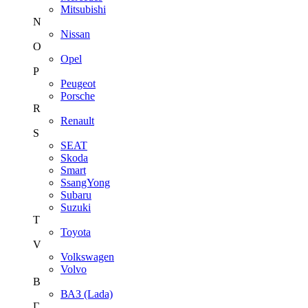
Mitsubishi
N
Nissan
O
Opel
P
Peugeot
Porsche
R
Renault
S
SEAT
Skoda
Smart
SsangYong
Subaru
Suzuki
T
Toyota
V
Volkswagen
Volvo
В
ВАЗ (Lada)
Г