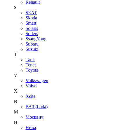
Renault
S
SEAT
Skoda
Smart
Solaris
Sollers
SsangYong
Subaru
Suzuki
T
Tank
Tenet
Toyota
V
Volkswagen
Volvo
X
Xcite
В
ВАЗ (Lada)
М
Москвич
Н
Нива