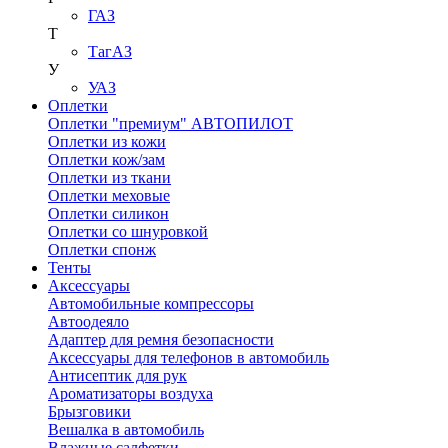
ГАЗ
Т
ТагАЗ
У
УАЗ
Оплетки
Оплетки "премиум" АВТОПИЛОТ
Оплетки из кожи
Оплетки кож/зам
Оплетки из ткани
Оплетки меховые
Оплетки силикон
Оплетки со шнуровкой
Оплетки спонж
Тенты
Аксессуары
Автомобильные компрессоры
Автоодеяло
Адаптер для ремня безопасности
Аксессуары для телефонов в автомобиль
Антисептик для рук
Ароматизаторы воздуха
Брызговики
Вешалка в автомобиль
Влажные салфетки