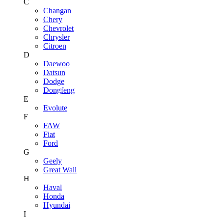
C
Changan
Chery
Chevrolet
Chrysler
Citroen
D
Daewoo
Datsun
Dodge
Dongfeng
E
Evolute
F
FAW
Fiat
Ford
G
Geely
Great Wall
H
Haval
Honda
Hyundai
I