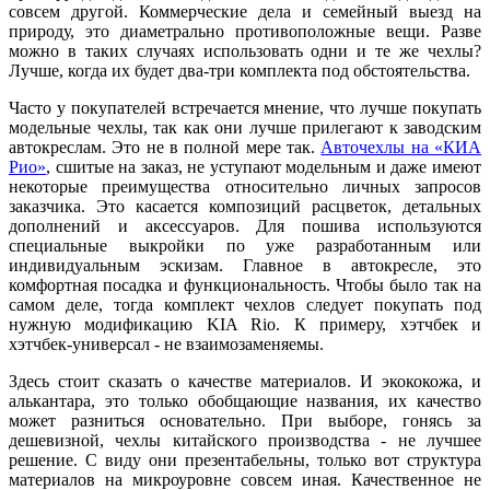
совсем другой. Коммерческие дела и семейный выезд на
природу, это диаметрально противоположные вещи. Разве
можно в таких случаях использовать одни и те же чехлы?
Лучше, когда их будет два-три комплекта под обстоятельства.
Часто у покупателей встречается мнение, что лучше покупать
модельные чехлы, так как они лучше прилегают к заводским
автокреслам. Это не в полной мере так.
Авточехлы на «КИА
Рио»
, сшитые на заказ, не уступают модельным и даже имеют
некоторые преимущества относительно личных запросов
заказчика. Это касается композиций расцветок, детальных
дополнений и аксессуаров. Для пошива используются
специальные выкройки по уже разработанным или
индивидуальным эскизам. Главное в автокресле, это
комфортная посадка и функциональность. Чтобы было так на
самом деле, тогда комплект чехлов следует покупать под
нужную модификацию KIA Rio. К примеру, хэтчбек и
хэтчбек-универсал - не взаимозаменяемы.
Здесь стоит сказать о качестве материалов. И экококожа, и
алькантара, это только обобщающие названия, их качество
может разниться основательно. При выборе, гонясь за
дешевизной, чехлы китайского производства - не лучшее
решение. С виду они презентабельны, только вот структура
материалов на микроуровне совсем иная. Качественное не