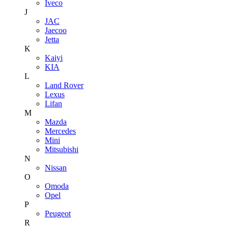
Iveco
J
JAC
Jaecoo
Jetta
K
Kaiyi
KIA
L
Land Rover
Lexus
Lifan
M
Mazda
Mercedes
Mini
Mitsubishi
N
Nissan
O
Omoda
Opel
P
Peugeot
R