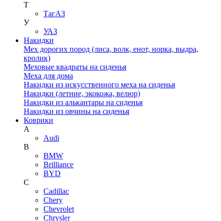
Т
ТагАЗ
У
УАЗ
Накидки
Мех дорогих пород (лиса, волк, енот, норка, выдра,
кролик)
Меховые квадраты на сиденья
Меха для дома
Накидки из искусственного меха на сиденья
Накидки (летние, экокожа, велюр)
Накидки из алькантары на сиденья
Накидки из овчины на сиденья
Коврики
A
Audi
B
BMW
Brilliance
BYD
C
Cadillac
Chery
Chevrolet
Chrysler