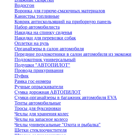
Водосгон
Воронка для горюче-смазочных материалов
Канистры топливные
Коврик антискользящий на приборную панель
Набор автомобилиста
Накидка на спинку сиденья
Накидки для перевозки собак
Оплетки на руль
Органайзеры в салон автомобиля
Передние подлокотники в салон автомобиля из экокожи
Подлокотник универсальный
Подушки "АВТОПИЛОТ"
Провода прикуривания
Пуфик
Рамка гос-номера
Ручные опрыскиватели
Сумка дорожная АВТОПИЛОТ
Сумки-органайзеры в багажник автомобиля EVA
Тенты автомобильные
Тросы для буксировки
Чехлы для хранения колес
Чехлы на запасное колесо
Чехлы универсальные "Охота и рыбалка"
Щетки стеклоочистителя