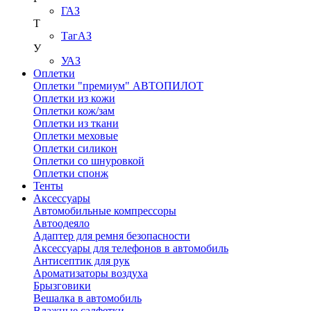
ГАЗ
Т
ТагАЗ
У
УАЗ
Оплетки
Оплетки "премиум" АВТОПИЛОТ
Оплетки из кожи
Оплетки кож/зам
Оплетки из ткани
Оплетки меховые
Оплетки силикон
Оплетки со шнуровкой
Оплетки спонж
Тенты
Аксессуары
Автомобильные компрессоры
Автоодеяло
Адаптер для ремня безопасности
Аксессуары для телефонов в автомобиль
Антисептик для рук
Ароматизаторы воздуха
Брызговики
Вешалка в автомобиль
Влажные салфетки