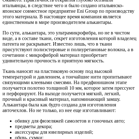
итальянцы, в следствие чего и было создано итальянско-
японское совместное предприятие Eni Group по производству
этого материала. В настоящее время компания является
единственным в мире производителем алькантары.
По сути, алькантара, это ультрамикрофибра, но не в чистом
виде, а в составе ткани, секрет изготовления которой владелец
патента не раскрывает. Известно лишь, что в ткани
присутствуют полиэстеровые и полиуретановые волокна, а в
сочетании с микрофиброй материал приобретает
удивительную прочность и приятную мягкость.
Ткань наносят на пластиковую основу под высокой
температурой и давлением, а тончайшие нити пропитывают
связующими клеевыми смесями. На предфинишном этапе
получается полотно толщиной 10 мм, которое затем прессуют
и перфорируют. На выходе получается мягкий, легкий,
прочный и красивый материал, напоминающий замшу.
Алькантара была как будто создана для изготовления
авточехлов. Но не только, из нее еще изготавливают:
обивку для фюзеляжей самолетов и гоночных авто;
предметы декора;
аксессуары для ювелирных изделий;
обувь, сумки;