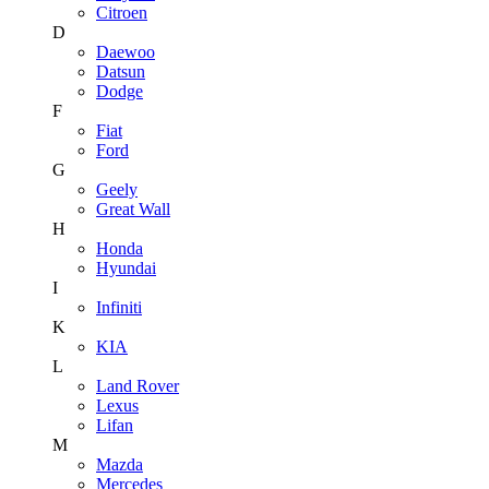
Citroen
D
Daewoo
Datsun
Dodge
F
Fiat
Ford
G
Geely
Great Wall
H
Honda
Hyundai
I
Infiniti
K
KIA
L
Land Rover
Lexus
Lifan
M
Mazda
Mercedes