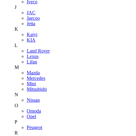
Iveco
J
JAC
Jaecoo
Jetta
K
Kaiyi
KIA
L
Land Rover
Lexus
Lifan
M
Mazda
Mercedes
Mini
Mitsubishi
N
Nissan
O
Omoda
Opel
P
Peugeot
R