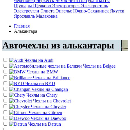
Череповец
Черкесск
Чехов
Чита
Шатура
Шахты
Шушары
Щелково
Электрогорск
Электросталь
Электроугли
Элиста
Энгельс
Южно-Сахалинск
Якутск
Ярославль
Малаховка
Главная
Алькантара
Авточехлы из алькантары
Чехлы на
Audi
Чехлы на
Belgee
Чехлы на
BMW
Чехлы на
Brilliance
Чехлы на
BYD
Чехлы на
Changan
Чехлы на
Chery
Чехлы на
Chevrolet
Чехлы на
Chrysler
Чехлы на
Citroen
Чехлы на
Daewoo
Чехлы на
Datsun