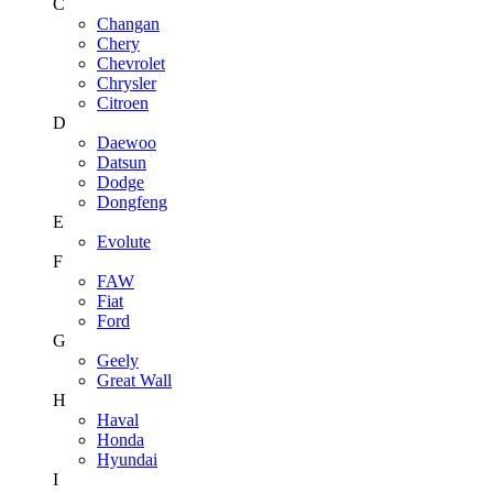
C
Changan
Chery
Chevrolet
Chrysler
Citroen
D
Daewoo
Datsun
Dodge
Dongfeng
E
Evolute
F
FAW
Fiat
Ford
G
Geely
Great Wall
H
Haval
Honda
Hyundai
I