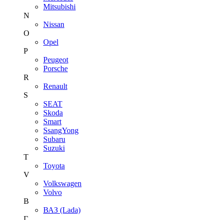
Mitsubishi
N
Nissan
O
Opel
P
Peugeot
Porsche
R
Renault
S
SEAT
Skoda
Smart
SsangYong
Subaru
Suzuki
T
Toyota
V
Volkswagen
Volvo
В
ВАЗ (Lada)
Г