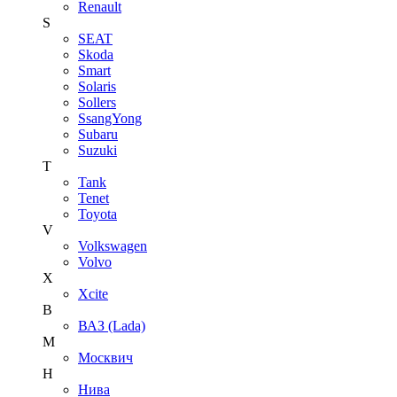
Renault
S
SEAT
Skoda
Smart
Solaris
Sollers
SsangYong
Subaru
Suzuki
T
Tank
Tenet
Toyota
V
Volkswagen
Volvo
X
Xcite
В
ВАЗ (Lada)
М
Москвич
Н
Нива