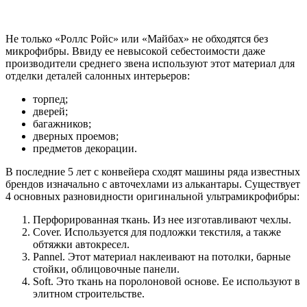
Не только «Роллс Ройс» или «Майбах» не обходятся без
микрофибры. Ввиду ее невысокой себестоимости даже
производители среднего звена используют этот материал для
отделки деталей салонных интерьеров:
торпед;
дверей;
багажников;
дверных проемов;
предметов декорации.
В последние 5 лет с конвейера сходят машины ряда известных
брендов изначально с авточехлами из алькантары. Существует
4 основных разновидности оригинальной ультрамикрофибры:
Перфорированная ткань. Из нее изготавливают чехлы.
Cover. Используется для подложки текстиля, а также
обтяжки автокресел.
Pannel. Этот материал наклеивают на потолки, барные
стойки, облицовочные панели.
Soft. Это ткань на поролоновой основе. Ее используют в
элитном строительстве.