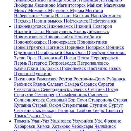
Люберцы
Людиново
Магнитогорск
Майкоп
Махачкала
Миасс
Можайск
Мурманск
Муром
Мытищи
Набережные Челны
Назрань
Нальчик
Наро-Фоминск
Находка
Невинномысск
Нефтекамск
Нефтеюганск
Нижневартовск
Нижнекамск
Нижний Новгород
Нижний Тагил
Новокузнецк
Новокуйбышевск
Новомосковск
Новороссийск
Новосибирск
Новочебоксарск
Новочеркасск
Новошахтинск
НовыйУренгой
Ногинск
Норильск
Ноябрьск
Обнинск
Одинцово
Октябрьский
Омск
Орел
Оренбург
Орехово-
Зуево
Орск
Павловский Посад
Пенза
Первоуральск
Пермь
Петергоф
Петрозаводск
Петропавловск-
Камчатский
Подольск
Прокопьевск
Протвино
Псков
Пушкин
Пушкино
Пятигорск
Раменское
Реутов
Ростов-на-Дону
Рубцовск
Рыбинск
Рязань
Салават
Самара
Саранск
Саратов
Севастополь
Северодвинск
Северск
Сергиев Посад
Серпухов
Сестрорецк
Симферополь
Смоленск
Солнечногорск
Сосновый Бор
Сочи
Ставрополь
Старая
Купавна
Старый Оскол
Стерлитамак
Ступино
Сургут
Сызрань
Сыктывкар
Таганрог
Тамбов
Тверь
Тольятти
Томск
Туапсе
Тула
Тюмень
Улан-Удэ
Ульяновск
Уссурийск
Уфа
Фрязино
Хабаровск
Химки
Хотьково
Чебоксары
Челябинск