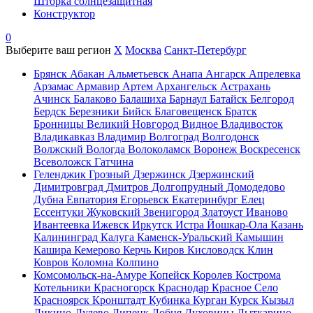
Шторка солнцезащитная
Конструктор
0
Выберите ваш регион
X
Москва
Санкт-Петербург
Брянск
Абакан
Альметьевск
Анапа
Ангарск
Апрелевка
Арзамас
Армавир
Артем
Архангельск
Астрахань
Ачинск
Балаково
Балашиха
Барнаул
Батайск
Белгород
Бердск
Березники
Бийск
Благовещенск
Братск
Бронницы
Великий Новгород
Видное
Владивосток
Владикавказ
Владимир
Волгоград
Волгодонск
Волжский
Вологда
Волоколамск
Воронеж
Воскресенск
Всеволожск
Гатчина
Геленджик
Грозный
Дзержинск
Дзержинский
Димитровград
Дмитров
Долгопрудный
Домодедово
Дубна
Евпатория
Егорьевск
Екатеринбург
Елец
Ессентуки
Жуковский
Звенигород
Златоуст
Иваново
Ивантеевка
Ижевск
Иркутск
Истра
Йошкар-Ола
Казань
Калининград
Калуга
Каменск-Уральский
Камышин
Кашира
Кемерово
Керчь
Киров
Кисловодск
Клин
Ковров
Коломна
Колпино
Комсомольск-на-Амуре
Копейск
Королев
Кострома
Котельники
Красногорск
Краснодар
Красное Село
Красноярск
Кронштадт
Кубинка
Курган
Курск
Кызыл
Ликино-Дулево
Липецк
Лобня
Луховицы
Лыткарино